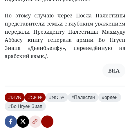
По этому случаю через Посла Палестины
представители семьи с глубоким уважением
передали Президенту Палестины Махмуду
Аббасу книгу генерала армии Во Нгуен
Зиапа «Дьенбьенфу», переведённую на
арабский язык./.
ВИА
#DLVN
#CPTPP
#NQ 59
#Палестин
#орден
#Во Нгуен Зиап