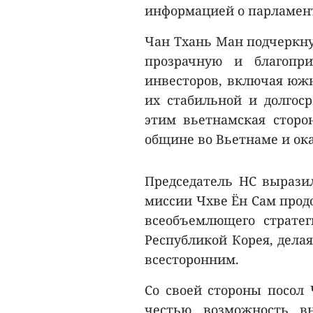
информацией о парламент
Чан Тхань Ман подчеркну
прозрачную и благопр
инвесторов, включая южн
их стабильной и долгоср
этим вьетнамская сторо
общине во Вьетнаме и ок
Председатель НС выразил
миссии Чхве Ён Сам прод
всеобъемлющего страте
Республикой Корея, дела
всесторонним.
Со своей стороны посол 
честью возможность в