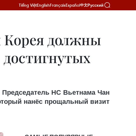
Tiếng Việt
English
Français
Español
Русский
中文
и Корея должны
и достигнутых
) Председатель НС Вьетнама Чан
который нанёс прощальный визит