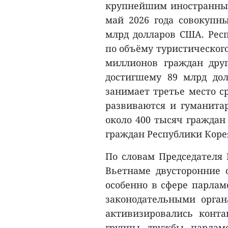
крупнейшим иностранным
май 2026 года совокупн
млрд долларов США. Респ
по объёму туристического
миллионов граждан друг
достигшему 89 млрд дол
занимает третье место с
развиваются и гуманита
около 400 тысяч граждан
граждан Республики Коре
По словам Председателя 
Вьетнаме двусторонние 
особенно в сфере парлам
законодательными орга
активизировались конт
группы дружбы парламе