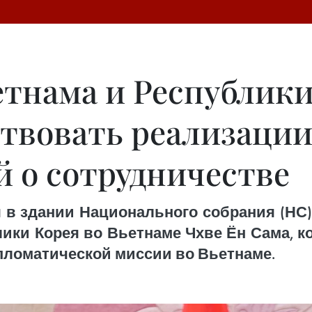
тнама и Республик
ствовать реализаци
й о сотрудничестве
я в здании Национального собрания (НС
лики Корея во Вьетнаме Чхве Ён Сама, 
пломатической миссии во Вьетнаме.