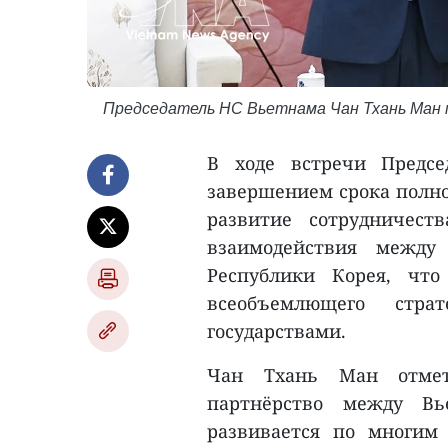
Председатель НС Вьетнама Чан Тхань Ман п
В ходе встречи Предс
завершением срока полно
развитие сотрудничес
взаимодействия между
Республики Корея, что
всеобъемлющего стра
государствами.
Чан Тхань Ман отмети
партнёрство между Вь
развивается по многим 