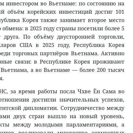
 инвестором во Вьетнаме: по состоянию на
ый объём корейских инвестиций достиг 101
ублика Корея также занимает второе место
 обмена: в 2025 году страны посетили более 5
 друга. По объёму двусторонней торговли,
ларов США в 2025 году, Республика Корея
реди торговых партнёров Вьетнама. Активно
рные связи: в Республике Корея проживают
 Вьетнама, а во Вьетнаме — более 200 тысяч
я.
НС, за время работы посла Чхве Ён Сама во
отношения достигли значительных успехов,
ентской дипломатии. Сотрудничество между
нами двух стран вышло на новый уровень,
акты между молодыми парламентариями, а
нтов реализовали множество совместных