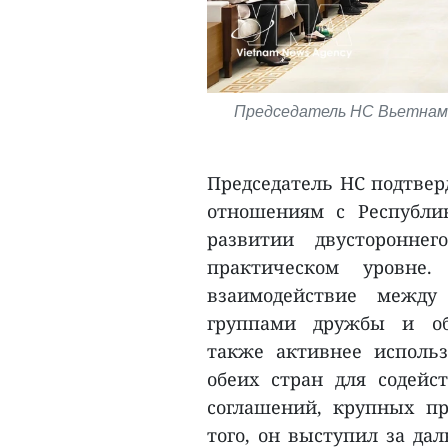
Председатель НС Вьетнама 
Председатель НС подтвер
отношениям с Республи
развитии двусторонне
практическом уровне
взаимодействие между
группами дружбы и об
также активнее использ
обеих стран для содейст
соглашений, крупных пр
того, он выступил за да