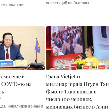
инвестиций во Вьетнам.
несколько лет.
 смягчает
Глава Vietjet и
 COVID-19 на
миллиардерша Нгуен Тхи
ть
Фыонг Тхао вошла в
число 100 человек,
7
меняющих бизнес в Азии
уда, инвалидов войны и