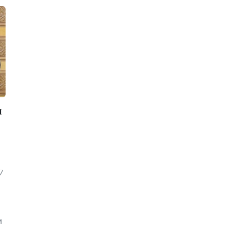
л
7
и