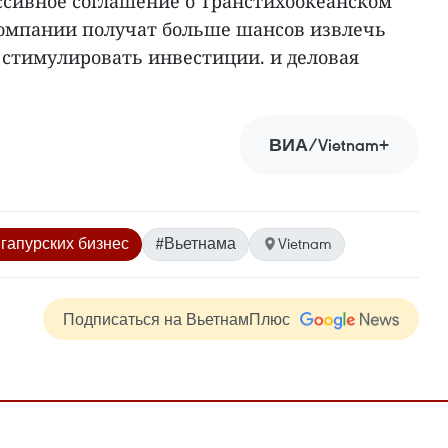
сивное соглашение о Транстихоокеанском
 компании получат больше шансов извлечь
 стимулировать инвестиции. и деловая
ВИА/Vietnam+
гапурских бизнес
#Вьетнама
Vietnam
Подписаться на ВьетнамПлюс