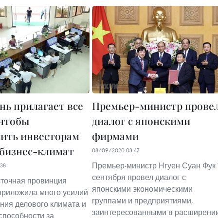
нь прилагает все
Премьер-министр прове
 чтобы
диалог с японскими
ить инвесторам
фирмами
бизнес-климат
08/09/2020 03:47
Премьер-министр Нгуен Суан Фук 
38
сентября провел диалог с
точная провинция
японскими экономическими
приложила много усилий
группами и предприятиями,
ния делового климата и
заинтересованными в расширени
способности за