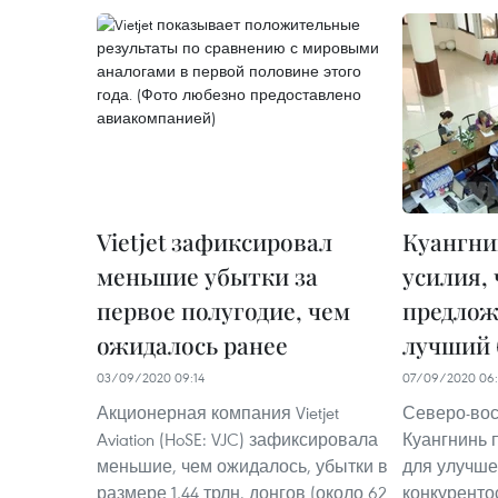
Vietjet зафиксировал
Куангни
меньшие убытки за
усилия,
первое полугодие, чем
предлож
ожидалось ранее
лучший 
03/09/2020 09:14
07/09/2020 06:
Акционерная компания Vietjet
Северо-вос
Aviation (HoSE: VJC) зафиксировала
Куангнинь 
меньшие, чем ожидалось, убытки в
для улучше
размере 1,44 трлн. донгов (около 62
конкуренто