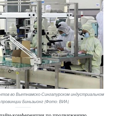
нтов во Вьетнамско-Сингапурском индустриальном
 провинции Биньзыонг (Фото: ВИА)
онлайн-конференция по продвижению