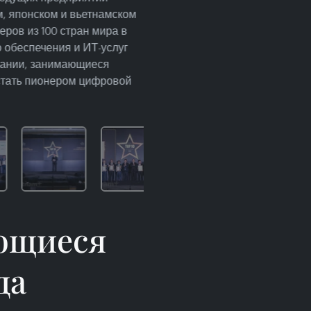
, японском и вьетнамском
еров из 100 стран мира в
 обеспечения и ИТ-услуг
мпании, занимающиеся
стать пионером цифровой
ющиеся
да