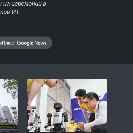
 на церемонии в
тие ИТ.
амПлюс