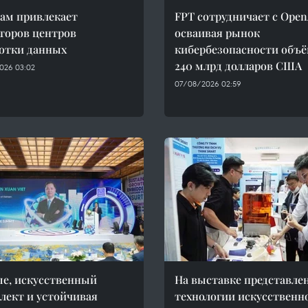
ам привлекает
FPT сотрудничает с Open
торов центров
осваивая рынок
отки данных
кибербезопасности объ
240 млрд долларов США
026 03:02
07/08/2026 02:59
е, искусственный
На выставке представле
лект и устойчивая
технологии искусственн