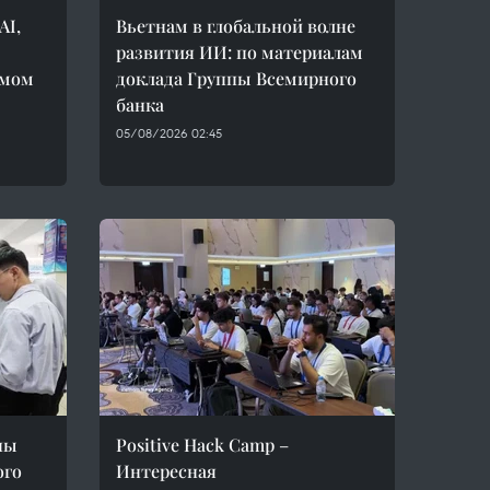
AI,
Вьетнам в глобальной волне
развития ИИ: по материалам
ёмом
доклада Группы Всемирного
банка
05/08/2026 02:45
ны
Positive Hack Camp –
ого
Интересная