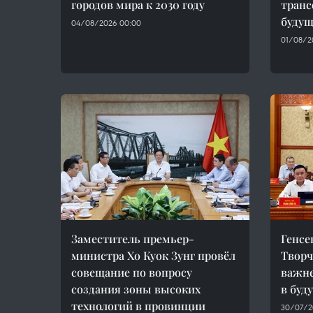
городов мира к 2030 году
тран
будущ
04/08/2026 00:00
01/08/2
Заместитель премьер-
Генсе
министра Хо Куок Зунг провёл
Творч
совещание по вопросу
важн
создания зоны высоких
в буд
технологий в провинции
30/07/20