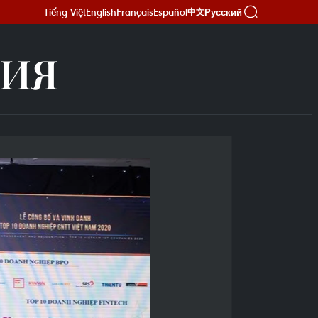
Tiếng Việt
English
Français
Español
Русский
中文
ГИЯ