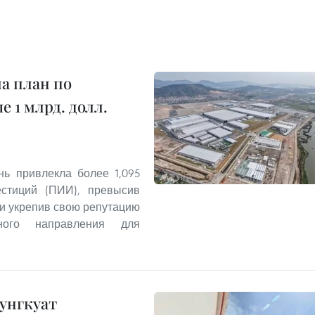
а план по
 1 млрд. долл.
ь привлекла более 1,095
стиций (ПИИ), превысив
 и укрепив свою репутацию
жного направления для
унгкуат