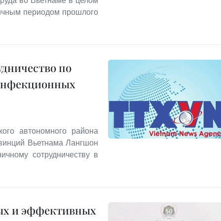
труда во Вьетнаме в целом
гичным периодом прошлого
удничество по
инфекционных
кого автономного района
овинций Вьетнама Лангшон
ничному сотрудничеству в
ых и эффективных