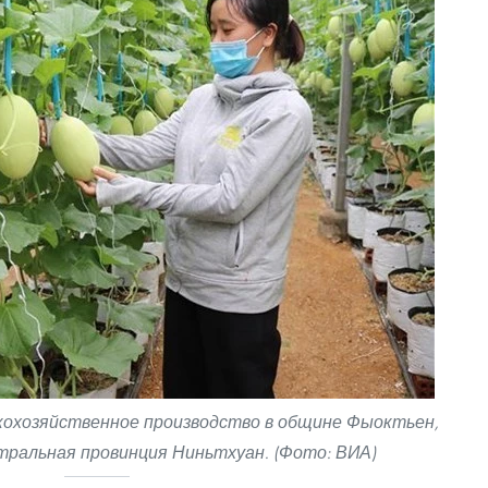
кохозяйственное производство в общине Фыоктьен,
нтральная провинция Ниньтхуан. (Фото: ВИА)