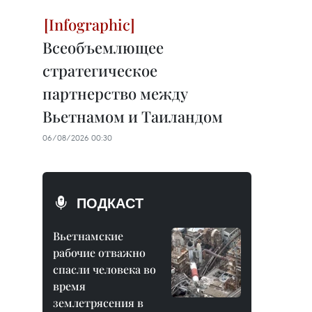
Всеобъемлющее
стратегическое
партнерство между
Вьетнамом и Таиландом
06/08/2026 00:30
ПОДКАСТ
Вьетнамские
рабочие отважно
спасли человека во
время
землетрясения в