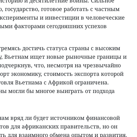
историю и десятилетние войны. Сильное
, государство, готовое работать с частным
эксперименты и инвестиции в человеческие
выми факторами сегодняшних успехов
стремясь достичь статуса страны с высоким
оду, Вьетнам ищет новые рыночные границы и
подчеркнув, что, несмотря на чрезвычайно
орт экономику, стоимость экспорта которой
говля Вьетнама с Африкой ограничена.
ны могли бы многое выиграть от подхода
тнам вряд ли будет источником финансовой
тов для африканских правительств, но он
ть для взаимного обмена опытом и развития.