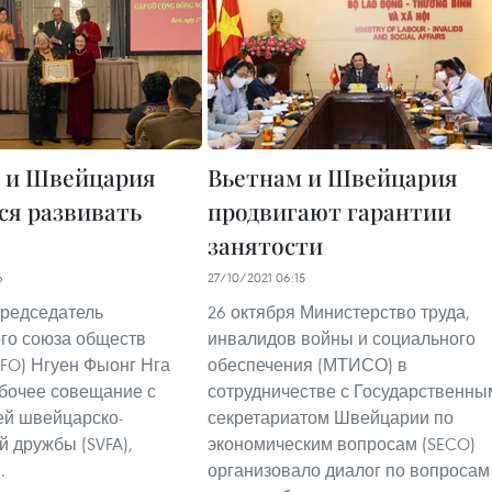
 и Швейцария
Вьетнам и Швейцария
ся развивать
продвигают гарантии
занятости
6
27/10/2021 06:15
председатель
26 октября Министерство труда,
го союза обществ
инвалидов войны и социального
FO) Нгуен Фыонг Нга
обеспечения (МТИСО) в
бочее совещание с
сотрудничестве с Государственны
ей швейцарско-
секретариатом Швейцарии по
й дружбы (SVFA),
экономическим вопросам (SECO)
.
организовало диалог по вопросам