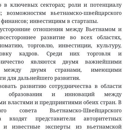
 в ключевых секторах; роли и потенциалу
й; возможностям вьетнамско-швейцарского
 финансов; инвестициям в стартапы.
вусторонние отношения между Вьетнамом и
сестороннее развитие во всех областях,
оматию, торговлю, инвестиции, культуру,
товку кадров. Среди них торговля и
дничество являются двумя важнейшими
й между двумя странами, имеющими
и для дальнейшего развития.
вовать развитию сотрудничества в области
ий, образования и инноваций между
и властями и предприятиями обеих стран. В
ого совета Вьетнамско-Швейцарского
а входят представители авторитетных
 и известные эксперты из вьетнамской