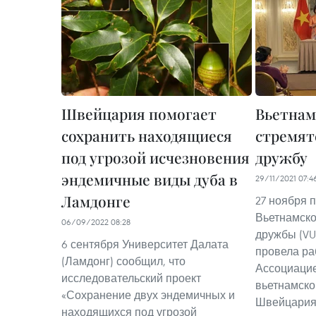
Швейцария помогает
Вьетнам
сохранить находящиеся
стремят
под угрозой исчезновения
дружбу
эндемичные виды дуба в
29/11/2021 07:4
Ламдонге
27 ноября 
Вьетнамско
06/09/2022 08:28
дружбы (VU
6 сентября Университет Далата
провела ра
(Ламдонг) сообщил, что
Ассоциаци
исследовательский проект
вьетнамско
«Сохранение двух эндемичных и
Швейцария
находящихся под угрозой