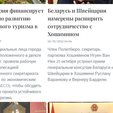
рия финансирует
Беларусь и Швейцария
по развитию
намерены расширить
вого туризма в
сотрудничество с
Хошимином
7
26/10/2022 04:04
циальные лица города
Член Политбюро, секретарь
сположенного в дельте
парткома Хошимином Нгуен Ван
г, провели рабочую
Нен 25 октября устроил прием
делегацией
генеральным консулам Беларуси 
енного секретариата
Швейцарии в Хошимине Руслану
 по экономическим
Варанкову и Вернеру Бардилю.
SECO), чтобы обсудить
 проекта устойчивого
уризма.