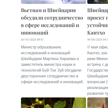
Вьетнам и Швейцария
Швейца
обсудили сотрудничество
проект 
в сфере исследований и
устойчи
инноваций
Кантхо
24/10/2023 08:10
18/05/2023 04:1
Министр образования,
17 мая офи
исследований и инноваций
Кантхо, ра
Швейцарии Мартина Хираяма и
реки Мекон
заместитель министра науки и
встречу с 
технологий Буй Тхе Зуй обсудили
Государств
двустороннее сотрудничество в
Швейцарии
сфере исследований и инноваций.
вопросам (
реализацию
развития т