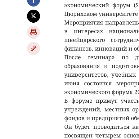
экономический форум (S
Цюрихском университете 
Мероприятия направлены
в интересах национал
швейцарского сотрудни
финансов, инноваций и о
После семинара по дв
образования и подгото
университетов, учебных 
июня состоится меропр
экономического форума 20
В форуме примут участи
учреждений, местных ор
фондов и предприятий обе
Он будет проводиться ка
посвящен четырем основ