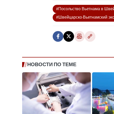
#Посольство Вьетнама в Шве
#Швейцарско-Вьетнамский эк
НОВОСТИ ПО ТЕМЕ