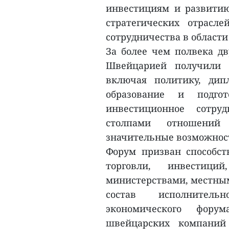
инвестициям и развитию
стратегических отрасле
сотрудничества в области
За более чем полвека д
Швейцарией получили в
включая политику, дипл
образование и подго
инвестиционное сотру
столпами отношени
значительные возможност
Форум призван способст
торговли, инвестиц
министерствами, местным
состав исполнительн
экономического форум
швейцарских компаний