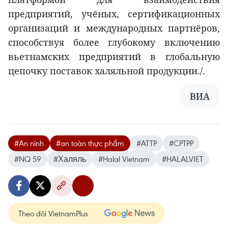
предприятий, учёных, сертификационных
организаций и международных партнёров,
способствуя более глубокому включению
вьетнамских предприятий в глобальную
цепочку поставок халяльной продукции./.
ВИА
#An ninh
#an toàn thực phẩm
#ATTP
#CPTPP
#NQ 59
#Халяль
#Halal Vietnam
#HALALVIET
Theo dõi VietnamPlus