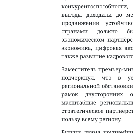
конкурентоспособности
выгоды доходили до ме
продвижении устойчив
странами должно бы
экономическом партнёрст
экономика, цифровая эко
также развитие кадровог
Заместитель премьер-мин
подчеркнул, что в ус
региональной обстановк
рамок двусторонних 
масштабные региональн
стратегическое партнёрс
пользу всему региону.
Будучи двумя крупнейш