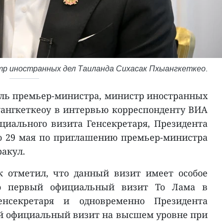
р иностранных дел Таиланда Сихасак Пхыангкеткео.
ель премьер-министра, министр иностранных
уангкеткеоу в интервью корреспонденту ВИА
циального визита Генсекретаря, Президента
по 29 мая по приглашению премьер-министра
акул.
к отметил, что данный визит имеет особое
то первый официальный визит То Лама в
енсекретаря и одновременно Президента
й официальный визит на высшем уровне при