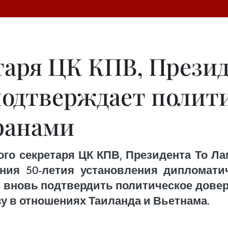
таря ЦК КПВ, Презид
подтверждает полит
ранами
о секретаря ЦК КПВ, Президента То Ла
ния 50-летия установления дипломати
ю вновь подтвердить политическое дове
ву в отношениях Таиланда и Вьетнама.