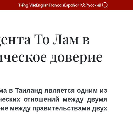
Tiếng Việt
English
Français
Español
Русский
中文
ента То Лам в
ическое доверие
ма в Таиланд является одним из
ческих отношений между двумя
рие между правительствами двух