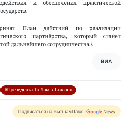
модействия и обеспечения практической
осударств.
принят План действий по реализации
гического партнёрства, который станет
той дальнейшего сотрудничества./.
ВИА
#Президента То Лам в Таиланд
Подписаться на ВьетнамПлюс