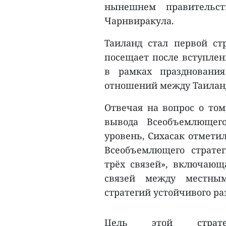
нынешнем правительст
Чарнвиракула.
Таиланд стал первой с
посещает после вступлен
в рамках празднования
отношений между Таилан
Отвечая на вопрос о том
вывода Всеобъемлющего
уровень, Сихасак отмети
Всеобъемлющего стратег
трёх связей», включающ
связей между местны
стратегий устойчивого ра
Цель этой страт