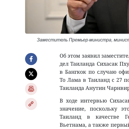
Заместитель Премьер-министра, минист
Об этом заявил заместит
дел Таиланда Сихасак Пх
в Бангкок по случаю офи
То Лама в Таиланд с 27 
Таиланда Анутин Чарнвир
В ходе интервью Сихаса
значение, поскольку э
Таиланд в качестве Г
Вьетнама, а также первы