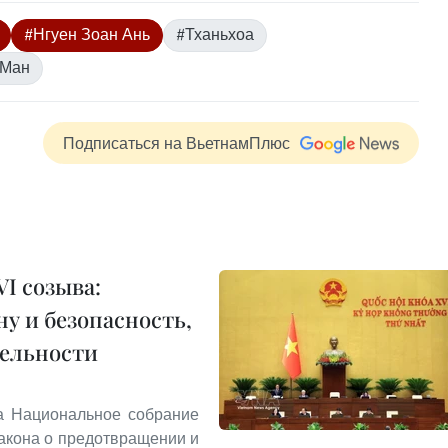
#Нгуен Зоан Ань
#Тханьхоа
 Ман
Подписаться на ВьетнамПлюс
I созыва:
у и безопасность,
тельности
та Национальное собрание
акона о предотвращении и