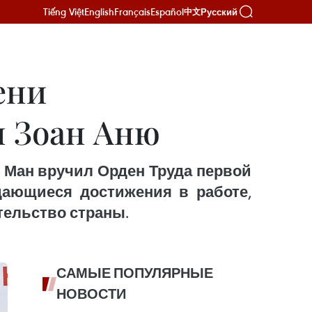
Tiếng Việt
English
Français
Español
Русский
中文
ени
н Зоан Аню
 Ман вручил Орден Труда первой
дающиеся достижения в работе,
тельство страны.
САМЫЕ ПОПУЛЯРНЫЕ
НОВОСТИ