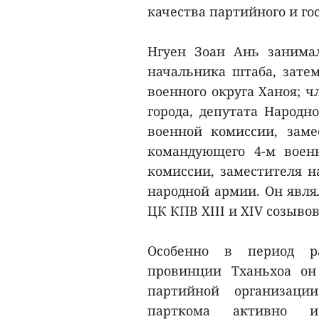
качества партийного и го
Нгуен Зоан Ань занима
начальника штаба, зате
военного округа Ханоя; 
города, депутата Народн
военной комиссии, заме
командующего 4-м воен
комиссии, заместителя н
народной армии. Он явля
ЦК КПВ XIII и XIV созывов
Особенно в период ра
провинции Тханьхоа он
партийной организаци
парткома активно и