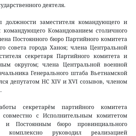
сударственного деятеля.
л должности заместителя командующего и
м командующего Командованием столичного
члена Постоянного бюро Партийного комитета
ого совета города Ханоя; члена Центральной
стителя секретаря Партийного комитета и
ным округом; члена Центральной военной
ачальника Генерального штаба Вьетнамской
лся депутатом НС XIV и XVI созывов, членом
.
боты секретарём партийного комитета
 совместно с Исполнительным комитетом
и и Постоянным бюро провинциального
 комплексно руководил реализацией