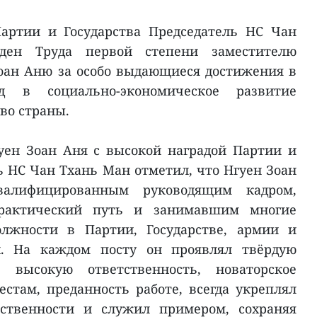
артии и Государства Председатель НС Чан
ен Труда первой степени заместителю
оан Аню за особо выдающиеся достижения в
д в социально-экономическое развитие
во страны.
уен Зоан Аня с высокой наградой Партии и
ь НС Чан Тхань Ман отметил, что Нгуен Зоан
валифицированным руководящим кадром,
актический путь и занимавшим многие
лжности в Партии, Государстве, армии и
и. На каждом посту он проявлял твёрдую
 высокую ответственность, новаторское
стам, преданность работе, всегда укреплял
тственности и служил примером, сохраняя