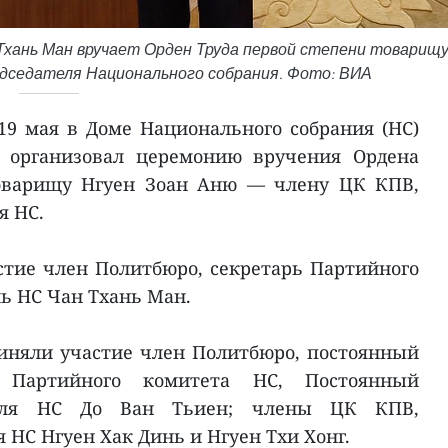
Тхань Ман вручает Орден Труда первой степени товарищ
дседателя Национального собрания. Фото: ВИА
19 мая в Доме Национального собрания (НС)
 организовал церемонию вручения Ордена
товарищу Нгуен Зоан Аню — члену ЦК КПВ,
я НС.
тие член Политбюро, секретарь Партийного
ль НС Чан Тхань Ман.
иняли участие член Политбюро, постоянный
я Партийного комитета НС, Постоянный
теля НС До Ван Тьиен; члены ЦК КПВ,
 НС Нгуен Хак Динь и Нгуен Тхи Хонг.