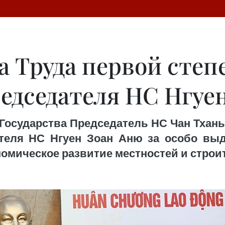
а Труда первой степ
едседателя НС Нгуе
 Государства Председатель НС Чан Тхань
теля НС Нгуен Зоан Аню за особо вы
омическое развитие местностей и строи