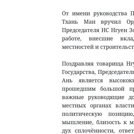
От имени руководства П
Тхань Ман вручил Орд
Председателя НС Нгуен З
работе, внесшие вкла
местностей и строительст
Поздравляя товарища Нг
Государства, Председател
Ань является высокок
прошедшим большой пр
важные руководящие до
местных органах власт
политическую позицию,
мышление, близость к ме
дух сплочённости, отве