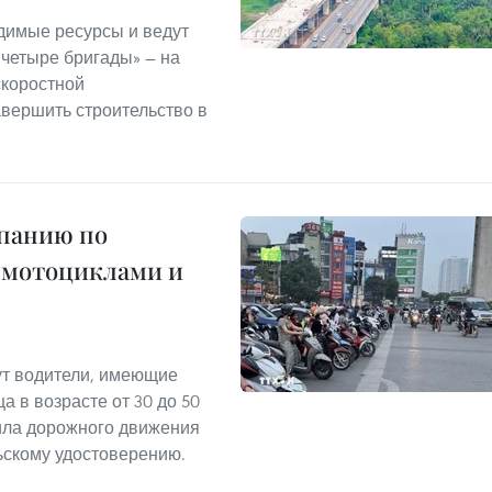
димые ресурсы и ведут
 четыре бригады» — на
скоростной
авершить строительство в
мпанию по
 мотоциклами и
т водители, имеющие
а в возрасте от 30 до 50
ила дорожного движения
ьскому удостоверению.