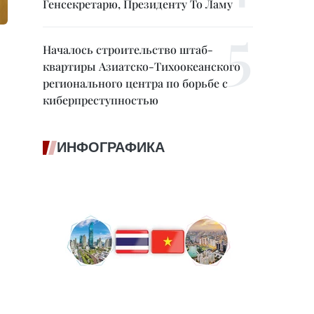
Генсекретарю, Президенту То Ламу
Началось строительство штаб-
квартиры Азиатско-Тихоокеанского
регионального центра по борьбе с
киберпреступностью
ИНФОГРАФИКА