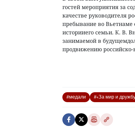
гостей мероприятия за со
качестве руководителя ро
пребывание во Вьетнаме 
историиего семьи. К. В. 
занимаемой в будущемдол
продвижению российско-в
#медали
#«За мир и дружб