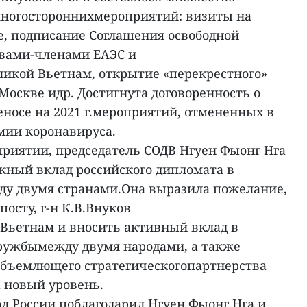
многостороннихмероприятий: визиты на
, подписание Соглашения освободной
твами-членами ЕАЭС и
икой Вьетнам, открытие «перекрестного»
 Москве идр. Достигнута договоренность о
еносе на 2021 г.мероприятий, отмененных в
мии коронавируса.
риятии, председатель СОДВ Нгуен Фыонг Нга
жный вклад российского дипломата в
у двумя странами.Она выразила пожелание,
осту, г-н К.В.Внуков
Вьетнам и вносить активный вклад в
ружбымежду двумя народами, а также
объемлющего стратегическогопартнерства
 новый уровень.
л России поблагодарил Нгуен Фыонг Нга и