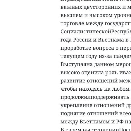
важных двусторонних и 
высшем и высоком уровне
торговле между государс
СоциалистическойРеспубл
года России и Вьетнама в
проработке вопроса о пер
текущем году из-за панде
Выступаяна данном мероп
высоко оценила роль ива
развитие отношений межд
чтобы находясь на любом п
продолжилподдерживать 
укрепление отношений д
поднятие отношений все
между Вьетнамом и РФ на
В своем выступленииПосо