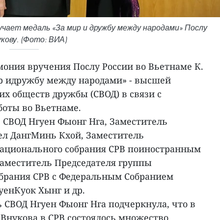
чает медаль «За мир и дружбу между народами» Послу
укову. (Фото: ВИА)
мония вручения Послу России во Вьетнаме К.
ир идружбу между народами» - высшей
х обществ дружбы (СВОД) в связи с
боты во Вьетнаме.
 СВОД Нгуен Фыонг Нга, Заместитель
л ДангМинь Кхой, Заместитель
Национального собрания СРВ поиностранным
Заместитель Председателя группы
брания СРВ с Федеральным Собранием
уенКуок Хынг и др.
 СВОД Нгуен Фыонг Нга подчеркнула, что в
.Внукова в СРВ состоялось множество