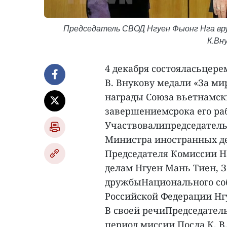
Председатель СВОД Нгуен Фыонг Нга вру
К.Вн
4 декабря состояласьцере
В. Внукову медали «За м
награды Союза вьетнамски
завершениемсрока его ра
Участвовалипредседатель
Министра иностранных де
Председателя Комиссии 
делам Нгуен Мань Тиен, 
дружбыНационального со
Российской Федерации Нг
В своей речиПредседатель
период миссии Посла К. В