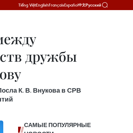
Tiếng Việt
English
Français
Español
Русский
中文
между
еств дружбы
кову
осла К. В. Внукова в СРВ
ятий
САМЫЕ ПОПУЛЯРНЫЕ