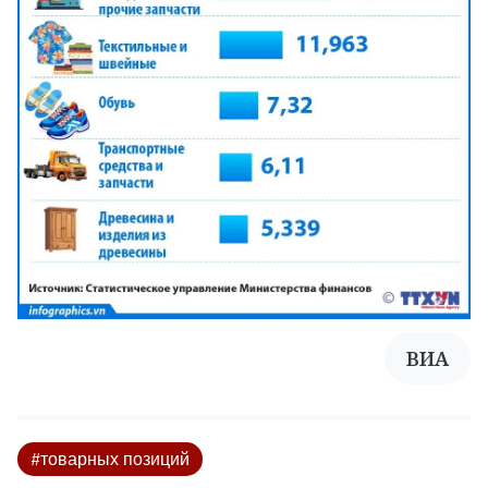
ВИА
#товарных позиций