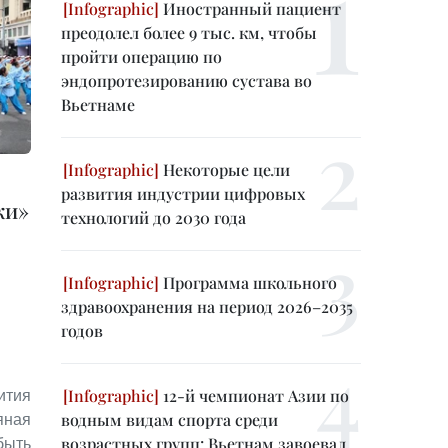
Иностранный пациент
преодолел более 9 тыс. км, чтобы
пройти операцию по
эндопротезированию сустава во
Вьетнаме
Некоторые цели
развития индустрии цифровых
ки»
технологий до 2030 года
Программа школьного
здравоохранения на период 2026–2035
годов
12-й чемпионат Азии по
тия
водным видам спорта среди
ная
возрастных групп: Вьетнам завоевал
быть