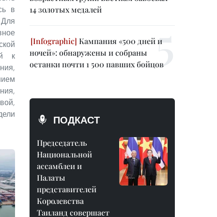
14 золотых медалей
сь в
Для
ное
Кампания «500 дней и
ской
ночей»: обнаружены и собраны
ой к
останки почти 1 500 павших бойцов
ния,
нием
ния,
вой,
дели
ПОДКАСТ
Председатель
Национальной
ассамблеи и
Палаты
представителей
Королевства
Таиланд совершает