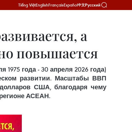
Tiếng Việt
English
Français
Español
Русский
中文
звивается, а
нно повышается
1975 года - 30 апреля 2026 года)
еском развитии. Масштабы ВВП
 долларов США, благодаря чему
 регионе АСЕАН.