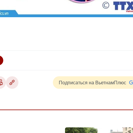
Подписаться на ВьетнамПлюс