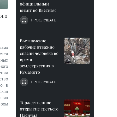
официальный
визит во Вьетнам
ого
ПРОСЛУШАТЬ
Вьетнамские
рабочие отважно
ких
спасли человека во
ется
время
жных
землетрясения в
ого
Кумамото
ении
ство
ПРОСЛУШАТЬ
о, в
кая
 так
Торжественное
ером
открытие третьего
Пленума