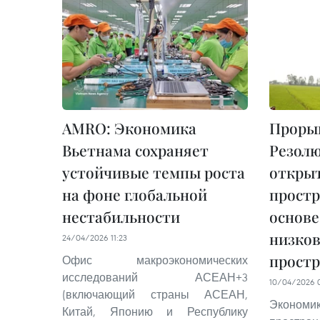
AMRO: Экономика
Прорыв
Вьетнама сохраняет
Резолю
устойчивые темпы роста
открыт
на фоне глобальной
простр
нестабильности
основе
низко
24/04/2026 11:23
простр
Офис макроэкономических
исследований АСЕАН+3
10/04/2026 
(включающий страны АСЕАН,
Эконом
Китай, Японию и Республику