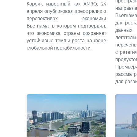
простра
Корея), известный как AMRO, 24
напра
апреля опубликовал пресс-релиз о
Вьетнама
перспективах экономики
для рост
Вьетнама, в котором подтвердил,
данных.
что экономика страны сохраняет
летатель
устойчивые темпы роста на фоне
перечен
глобальной нестабильности.
стратеги
продукт
Премьер
рассматр
для разв