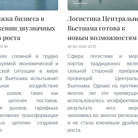
жка бизнеса в
Логистика Центральн
жении двузначных
Вьетнама готова к
 роста
новым возможностям
07:56
18/03/2026 02:57
иях сложной и трудно
Сфера логистики и морс
руемой экономической и
портов традиционно явля
еской ситуации в мире
сильной стороной прибре
ка Вьетнама испытывает
провинций Центральн
ельное воздействие
Вьетнама. Однако на протяж
х шоков, таких как
многих лет это преимуще
ы цепочек поставок,
использовалось неэффективн
ия рынков, тарифные
результате чего морс
активная трансформация
экономика во многих регионах
ных цепочек создания
и не стала ключевым драйв
и.
роста.