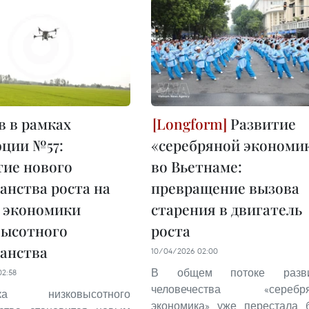
 в рамках
Развитие
ции №57:
«серебряной экономи
ие нового
во Вьетнаме:
анства роста на
превращение вызова
 экономики
старения в двигатель
высотного
роста
анства
10/04/2026 02:00
В общем потоке разви
02:58
человечества «серебря
ика низковысотного
экономика» уже перестала 