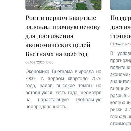
Рост в первом квартале
Поддер
заложил прочную основу
дости
для достижения
темпов
экономических целей
03/04/2026 
Вьетнама на 2026 год
В услов
прогнози
08/04/2026 18:00
политич
Экономика Вьетнама выросла на
экономи
7,83% в первом квартале 2026
значит
года, задав высокие темпы на
внешни
оставшуюся часть года, несмотря
разрыв
на нарастающую глобальную
колебан
неопределенность.
риски и 
глобаль
стоимост