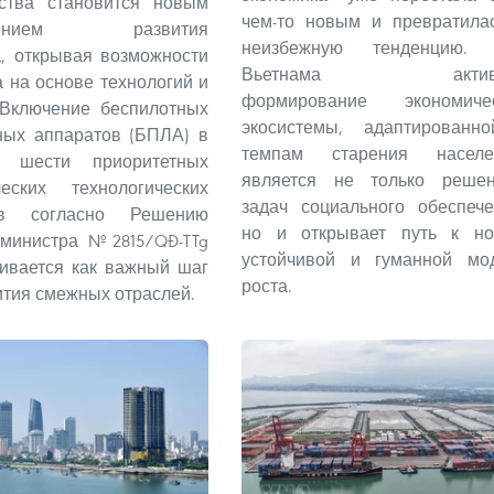
нства становится новым
чем-то новым и превратила
влением развития
неизбежную тенденцию. 
, открывая возможности
Вьетнама актив
а на основе технологий и
формирование экономиче
 Включение беспилотных
экосистемы, адаптированн
ных аппаратов (БПЛА) в
темпам старения населе
ь шести приоритетных
является не только реше
ческих технологических
задач социального обеспече
ов согласно Решению
но и открывает путь к но
-министра №2815/QĐ-TTg
устойчивой и гуманной мо
ивается как важный шаг
роста.
ития смежных отраслей.