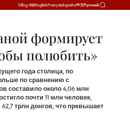
Tiếng Việt
English
Français
Español
Русский
中文
Ханой формирует
тобы полюбить»
ущего года столица, по
больше по сравнению с
в составило около 4,06 млн
стигло почти 11 млн человек,
62,7 трлн донгов, что превышает