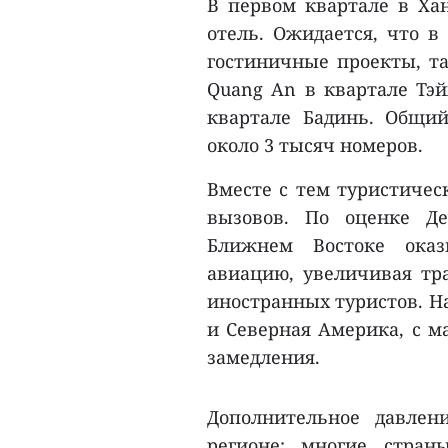
В первом квартале в Ха
отель. Ожидается, что в
гостиничные проекты, т
Quang An в квартале Тэй
квартале Бадинь. Общи
около 3 тысяч номеров.
Вместе с тем туристичес
вызовов. По оценке Де
Ближнем Востоке оказ
авиацию, увеличивая тр
иностранных туристов. На
и Северная Америка, с м
замедления.
Дополнительное давлен
регионе: многие стран