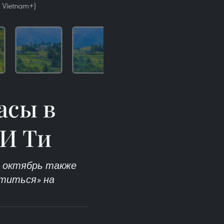
 Vietnam+)
асы в
 И Ти
- октябрь также
отиться» на