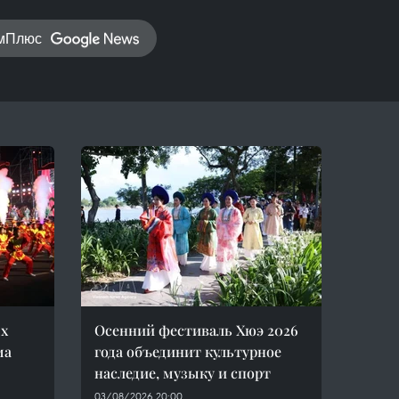
амПлюс
х
Осенний фестиваль Хюэ 2026
ма
года объединит культурное
наследие, музыку и спорт
03/08/2026 20:00