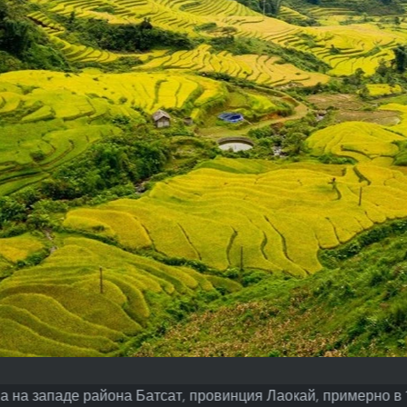
на западе района Батсат, провинция Лаокай, примерно в 1