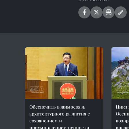
Обеспечить взаимосвязь
Цикл 
архитектурного развития с
Осенн
сохранением и
возвр
приумножением ценности
впеч