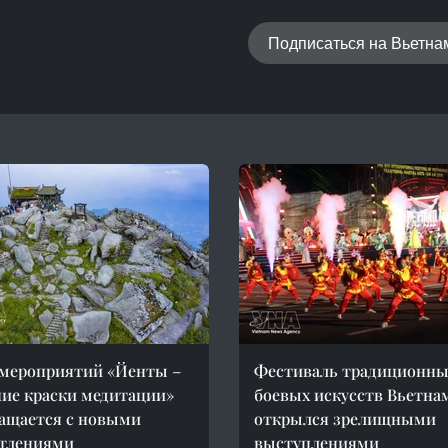
Подписаться на Вьетн
мероприятий «Йенты –
Фестиваль традиционны
ие краски медитации»
боевых искусств Вьетна
ащается с новыми
открылся зрелищными
атлениями
выступлениями