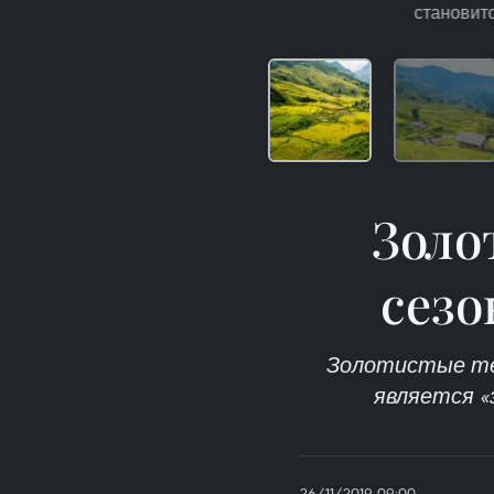
становитс
Золо
сезо
Золотистые тер
является «
26/11/2019 09:00