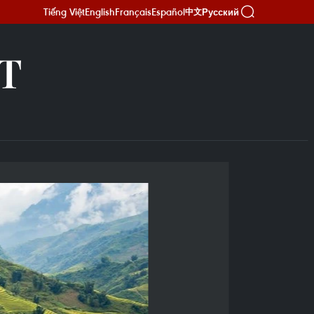
Tiếng Việt
English
Français
Español
Русский
中文
Т