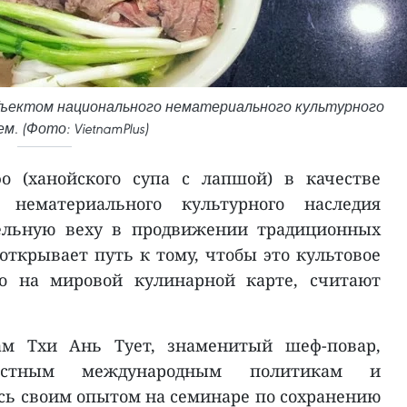
бъектом национального нематериального культурного
м. (Фото: VietnamPlus)
о (ханойского супа с лапшой) в качестве
 нематериального культурного наследия
тельную веху в продвижении традиционных
открывает путь к тому, чтобы это культовое
то на мировой кулинарной карте, считают
м Тхи Ань Тует, знаменитый шеф-повар,
естным международным политикам и
сь своим опытом на семинаре по сохранению