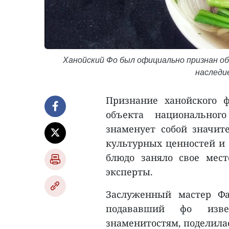
Ханойский Фо был официально признан о
наследие
Признание ханойского ф
объекта национального
знаменует собой значи
культурных ценностей и 
блюдо заняло свое мес
эксперты.
Заслуженный мастер Фа
подававший фо изв
знаменитостям, поделила