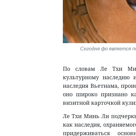
Сегодня фо является по
По словам Ле Тхи Мин
культурному наследию и
наследия Вьетнама, прои
оно широко признано ка
визитной карточкой кули
Ле Тхи Минь Ли подчеркн
как наследия, охраняемог
придерживаться осно