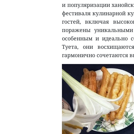
и популяризации ханойск
фестиваля кулинарной кул
гостей, включая высок
поражены уникальными 
особенным и идеально 
Туета, они восхищаютс
гармонично сочетаются в