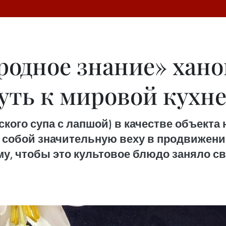
родное знание» хано
уть к мировой кухн
ского супа с лапшой) в качестве объект
т собой значительную веху в продвижен
ому, чтобы это культовое блюдо заняло с