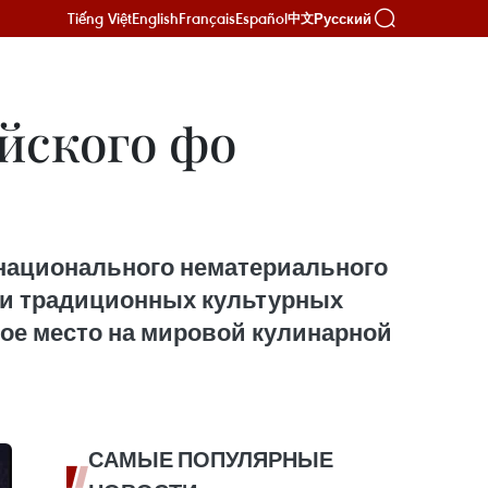
Tiếng Việt
English
Français
Español
Русский
中文
йского фо
е
а национального нематериального
ии традиционных культурных
вое место на мировой кулинарной
САМЫЕ ПОПУЛЯРНЫЕ