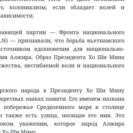
ть колониализм, если обладает волей и
ависимости.
равящей партии — Фронта национального
N) — признавали, что борьба вьетнамского
сточником вдохновения для национально-
ния Алжира. Образ Президента Хо Ши Мина
жества, несгибаемой воли и национального
рского народа к Президенту Хо Ши Мину
кретных знаках памяти. Его именем названа
а побережье Средиземного моря в столице
н также есть улица, носящая его имя. Это
убоком уважении, которое народ Алжира
 Хо Ши Мину.