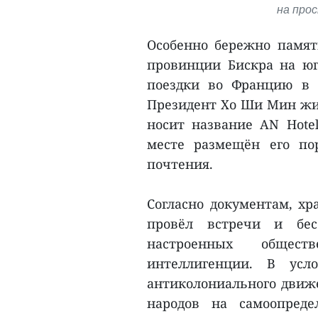
на про
Особенно бережно памят
провинции Бискра на юг
поездки во Францию в 
Президент Хо Ши Мин жил 
носит название AN Hote
месте размещён его пор
почтения.
Согласно документам, х
провёл встречи и бес
настроенных общест
интеллигенции. В усл
антиколониального движе
народов на самоопред