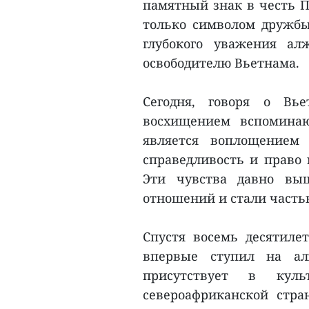
памятный знак в честь П
только символом дружб
глубокого уважения ал
освободителю Вьетнама.
Сегодня, говоря о Вь
восхищением вспомина
является воплощением 
справедливость и право 
Эти чувства давно вы
отношений и стали часть
Спустя восемь десятиле
впервые ступил на ал
присутствует в кул
североафриканской стра