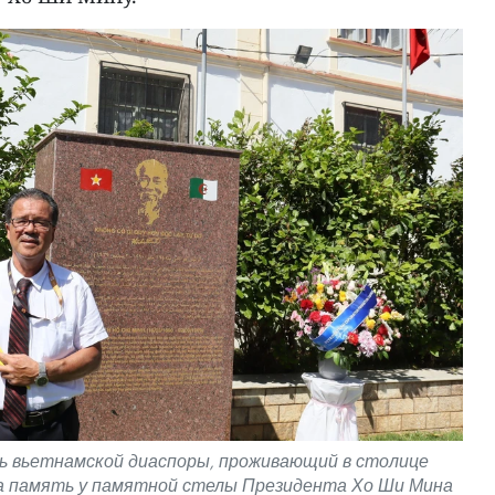
ь вьетнамской диаспоры, проживающий в столице
 память у памятной стелы Президента Хо Ши Мина