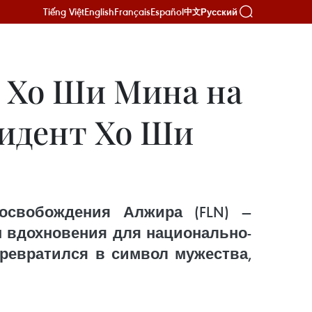
Tiếng Việt
English
Français
Español
Русский
中文
а Хо Ши Мина на
зидент Хо Ши
освобождения Алжира (FLN) —
м вдохновения для национально-
ревратился в символ мужества,