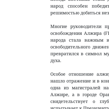
народ способен победи
решимостью добиться нез
Многие руководители п
освобождения Алжира (FL
народа стала важным и
освободительного движе
превратился в символ му
духа.
Особое отношение алжи
нашло отражение и в кон
одна из магистралей н
Алжире, а в городе Ора
свидетельствует о гл
испытывает к Президенту