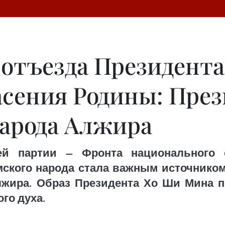
я отъезда Президент
асения Родины: Пре
народа Алжира
ей партии — Фронта национального 
мского народа стала важным источнико
жира. Образ Президента Хо Ши Мина п
го духа.