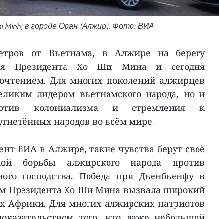
i Minh) в городе Оран (Алжир). Фото: ВИА
етров от Вьетнама, в Алжире на берегу
имя Президента Хо Ши Мина и сегодня
почтением. Для многих поколений алжирцев
еликим лидером вьетнамского народа, но и
отив колониализма и стремления к
угнетённых народов во всём мире.
ент ВИА в Алжире, такие чувства берут своё
ой борьбы алжирского народа против
ного господства. Победа при Дьенбьенфу в
вом Президента Хо Ши Мина вызвала широкий
ях Африки. Для многих алжирских патриотов
доказательством того, что даже небольшой