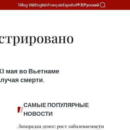
Tiếng Việt
English
Français
Español
Русский
中文
истрировано
13 мая во Вьетнаме
случая смерти.
САМЫЕ ПОПУЛЯРНЫЕ
НОВОСТИ
Лихорадка денге: рост заболеваемости