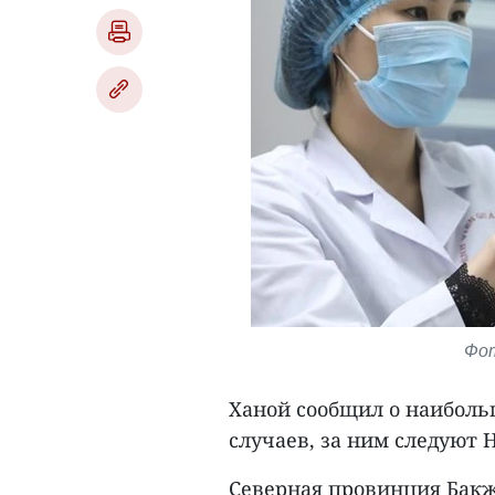
Фот
Ханой сообщил о наиболь
случаев, за ним следуют Нг
Северная провинция Бакж