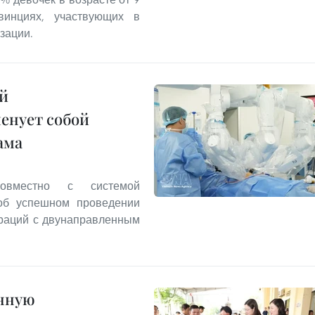
инциях, участвующих в
зации.
й
енует собой
ама
совместно с системой
 об успешном проведении
раций с двунаправленным
анную