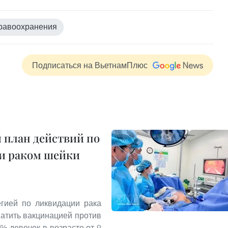
равоохранения
Подписаться на ВьетнамПлюс
 план действий по
 и раком шейки
егией по ликвидации рака
ватить вакцинацией против
% девочек в возрасте от 9