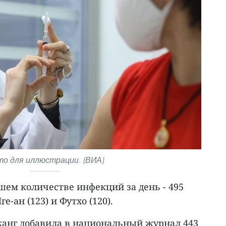
о для иллюстрации. (ВИА)
шем количестве инфекций за день - 495
е-ан (123) и Футхо (120).
анг добавила в национальный журнал 443