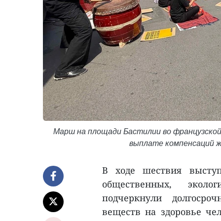
Марш на площади Бастилии во французской
выплате компенсаций ж
В ходе шествия высту
общественных, эколо
подчеркнули долгосроч
веществ на здоровье че