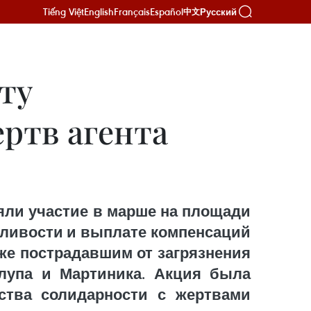
Tiếng Việt
English
Français
Español
Русский
中文
ту
ртв агента
яли участие в марше на площади
дливости и выплате компенсаций
кже пострадавшим от загрязнения
елупа и Мартиника. Акция была
щества солидарности с жертвами