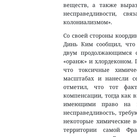
веществ, а также выра
несправедливости, св
колониализмом».
Со своей стороны координ
Динь Ким сообщил, что
двум продолжающимся с
«оранж» и хлордеконом. П
что токсичные химиче
масштабах и нанесли с
отметил, что тот фак
компенсации, тогда как 
имеющими право на во
несправедливость, требу
некоторые химические в
территории самой Фра