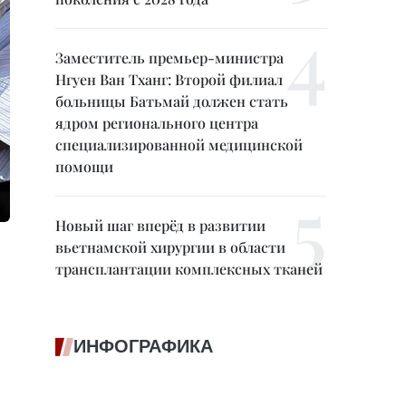
Заместитель премьер-министра
Нгуен Ван Тханг: Второй филиал
больницы Батьмай должен стать
ядром регионального центра
специализированной медицинской
помощи
Новый шаг вперёд в развитии
вьетнамской хирургии в области
трансплантации комплексных тканей
ИНФОГРАФИКА