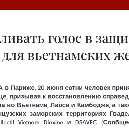
ливать голос в защи
 для вьетнамских же
А в Париже, 20 июня сотни человек прин
це, призывая к восстановлению справе
а во Вьетнаме, Лаосе и Камбодже, а та
цузских заморских территориях Гвад
lectif Vietnam Dioxine и DSAVEC (Сооб