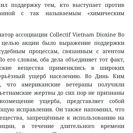
зил поддержку тем, кто выступает против
язанной с так называемым «химическим
атор ассоциации Collectif Vietnam Dioxine Во
 целью акции было выражение поддержки
удебным процессам, связанным с агентом
о его словам, оба дела объединяет тот факт,
ские вещества применялись в широких
ерьёзный ущерб населению. Во Динь Ким
т, что американские ветераны получили
вьетнамские жертвы до сих пор не признаны
змещение ущерба, представляет собой
ющую исправления. Он также напомнил, что
ещества, запрещённые к использованию на
нции, в течение длительного времени