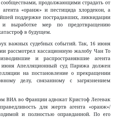
 сообществами, продолжающими страдать от
 агента «оранж» и пестицида хлордекон, а
ейшей поддержке пострадавших, ликвидации
а и выработке мер по предотвращению
катастроф в будущем.
ух важных судебных событий. Так, 16 июня
ии рассмотрел кассационную жалобу Чан То
изводившие и распространявшие агента
22 июня Апелляционный суд Парижа должен
елляции на постановление о прекращении
овному делу, связанному с загрязнением
том ВИА во Франции адвокат Кристоф Легевак
справедливость для жертв агента «оранж»/
ходимой и полностью оправданной. По его