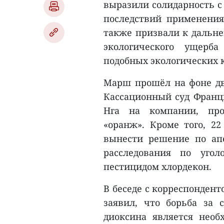
выразили солидарность с
последствий применения
также призвали к дальн
экологического ущерб
подобных экологических 
Марш прошёл на фоне дв
Кассационный суд Франц
Нга на компании, про
«оранж». Кроме того, 
вынести решение по ап
расследования по угол
пестицидом хлордекон.
В беседе с корреспонден
заявил, что борьба за 
диоксина является необ