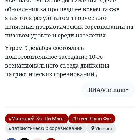
Вьетнама. Великие достижения в деле
обновления за прошедшее время также
являются результатом творческого
движения патриотических соревнований на
низовом уровне и среди населения.
Утром 9 декабря состоялось
подготовительное заседание 10-го
всенационального съезда движения
патриотических соревнований./.
ВИА/Vietnam+
#Мавзолей Хо Ши Мина
#Нгуен Суан Фук
#патриотических соревнований
Vietnam