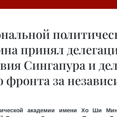
нальной политичес
ина принял делегац
твия Сингапура и де
 фронта за незави
тической академии имени Хо Ши Мин