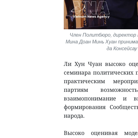
Член Политбюро, директор 
Мина Доан Минь Хуан принима
да Консейсау
Ли Хун Чуан высоко оц
семинара политических п
практическим меропри
партиям возможност
взаимопонимание и в
формирования Сообщест
народа.
Высоко оценивая моде