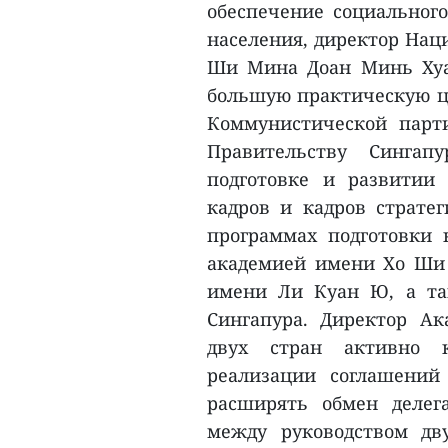
обеспечение социальног
населения, директор Нац
Ши Мина Доан Минь Хуа
большую практическую це
Коммунистической парт
Правительству Сингап
подготовке и развитии 
кадров и кадров стратег
программах подготовки
академией имени Хо Ши
имени Ли Куан Ю, а та
Сингапура. Директор А
двух стран активно к
реализации соглашений
расширять обмен делег
между руководством дв