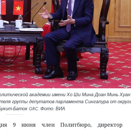
олитической академии имени Хо Ши Мина Доан Минь Хуан
ителя группы депутатов парламента Сингапура от округ
Букит-Баток GRC. Фото: ВИА
дня 9 июня член Политбюро, директор