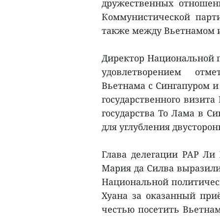
дружественных отношен
Коммунистической парти
также между Вьетнамом и
Директор Национальной 
удовлетворением отм
Вьетнама с Сингапуром и
государственного визита
государства То Лама в С
для углубления двусторон
Глава делегации PAP Ли 
Мария да Силва выразили
Национальной политичес
Хуана за оказанный приё
честью посетить Вьетнам