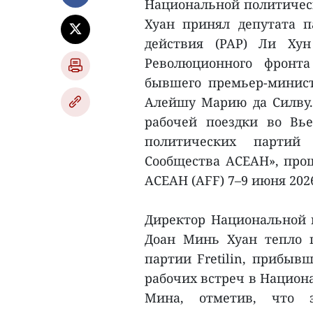
Национальной политичес
Хуан принял депутата п
действия (PAP) Ли Ху
Революционного фронта
бывшего премьер-минист
Алейшу Марию да Силву. 
рабочей поездки во Вь
политических партий
Сообщества АСЕАН», про
АСЕАН (AFF) 7–9 июня 2026
Директор Национальной
Доан Минь Хуан тепло 
партии Fretilin, прибыв
рабочих встреч в Национ
Мина, отметив, что э