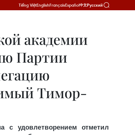
Tiếng Việt
English
Français
Español
Русский
中文
кой академии
ию Партии
легацию
симый Тимор-
а с удовлетворением отметил