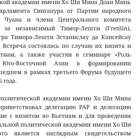
кой академии имени Хо Ши Мина Доан Минь
арламента Сингапура от Партии народного
н Чуана и члена Центрального комитета
 за независимый Тимор-Лешти (Fretilin),
ра Тимора-Лешти Эстанислау да Консейсау
Встреча состоялась по случаю их визита и
етнам, а также участия в семинаре «Роль
 Юго-Восточной Азии в формировании
шедшем в рамках третьего Форума будущего
 года.
 политической академии имени Хо Ши Мина
приветствовал делегацию PAP и делегацию
шие с визитом во Вьетнам и для проведения
альной политической академии имени Хо Ши
то является наглядным свидетельством