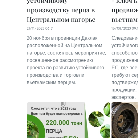
устойчивому
- ключ 
производству перца в
продви
Центральном нагорье
вьетнам
21/11/2023 06:51
16/08/2023 09:
20 ноября в провинции Даклак,
Следовани
расположенной на Центральном
устойчивог
нагорье, состоялось мероприятие,
способств
посвященное рассмотрению
продвижени
проекта по развитию устойчивого
ЕС, где вс
производства и торговли
требуют се
вьетнамским перцем.
подтвержд
продукции,
экспертов.