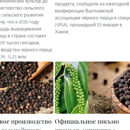
ехнических культур до
продукта, сообщили на ежегодной
нистерство сельского
конференции Вьетнамской
и сельского развития
ассоциации чёрного перца и спец
чу, что к 2030 году
(VPSA), прошедшей 25 января в
щадь выращивания
Ханое.
рца в стране составит
100 тысяч гектаров;
зводства черного перца
18 - 0,23 млн.
вое производство
Официальное письмо