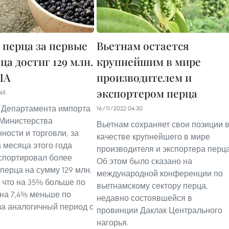
 перца за первые
Вьетнам остается
ца достиг 129 млн.
крупнейшим в мире
ША
производителем и
экспортером перца
45
 Департамента импорта
16/11/2022 04:30
 Министерства
Вьетнам сохраняет свои позиции 
ости и торговли, за
качестве крупнейшего в мире
 месяца этого года
производителя и экспортера перца
спортировал более
Об этом было сказано на
 перца на сумму 129 млн.
международной конференции по
 что на 35% больше по
вьетнамскому сектору перца,
 на 7,4% меньше по
недавно состоявшейся в
за аналогичный период с
провинции Даклак Центрального
нагорья.