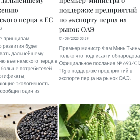
к дальнейшему
премьер-министра о
жению
поддержке предприятий
ского перца в ЕС
по экспорту перца на
рынок ОАЭ
13
е принципам
01/08/2023 03:39
о развития будет
Премьер-министр Фам Минь Тьинь
овать дальнейшему
только что подписал и обнародов
ю вьетнамского перца в
Официальное послание № 693/CD
е больше потребителей
TTg о поддержке предприятий в
ртификаты,
экспорте перца на рынок ОАЭ.
ающие экологичность
 сообщил один из