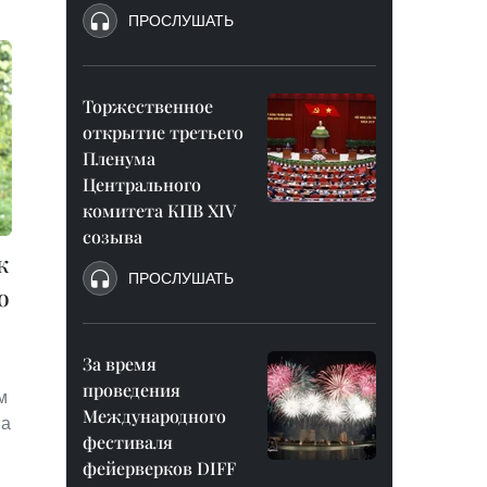
ПРОСЛУШАТЬ
Торжественное
открытие третьего
Пленума
Центрального
комитета КПВ XIV
созыва
к
ПРОСЛУШАТЬ
о
За время
проведения
м
Международного
на
фестиваля
фейерверков DIFF