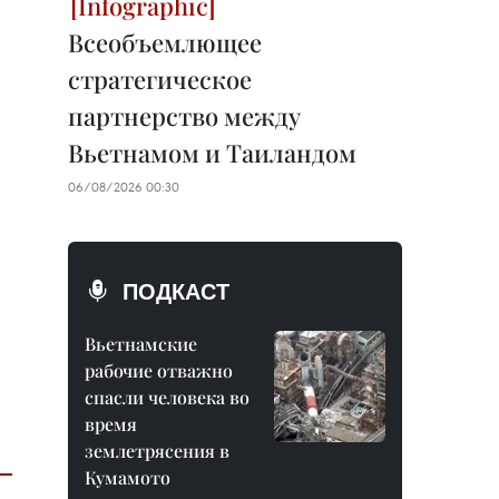
Всеобъемлющее
стратегическое
партнерство между
Вьетнамом и Таиландом
06/08/2026 00:30
ПОДКАСТ
Вьетнамские
рабочие отважно
спасли человека во
время
землетрясения в
Кумамото