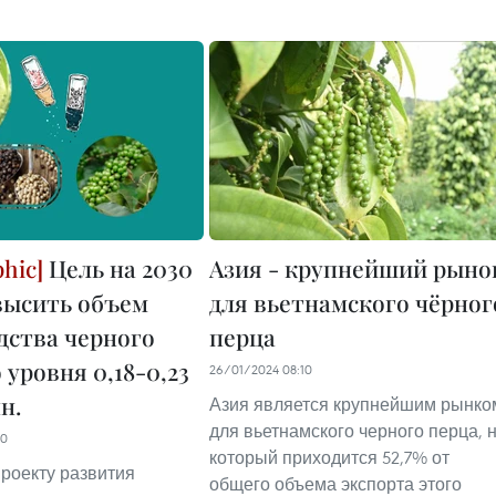
Цель на 2030
Азия - крупнейший рыно
овысить объем
для вьетнамского чёрног
дства черного
перца
 уровня 0,18-0,23
26/01/2024 08:10
н.
Азия является крупнейшим рынко
для вьетнамского черного перца, 
00
который приходится 52,7% от
роекту развития
общего объема экспорта этого