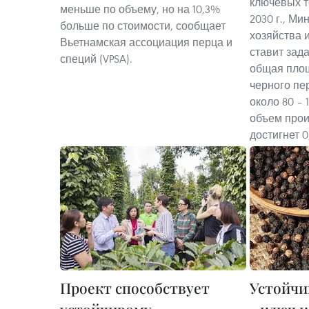
ключевых т
меньше по объему, но на 10,3%
2030 г., Ми
больше по стоимости, сообщает
хозяйства 
Вьетнамская ассоциация перца и
ставит зада
специй (VPSA).
общая пло
черного пе
около 80 – 
объем прои
достигнет 0,
Проект способствует
Устойчи