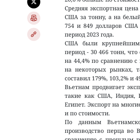
Средняя экспортная цена
США за тонну, а на белый
754 и 849 долларов США
период 2023 года.
США были крупнейшим 
период - 30 466 тонн, чт
на 44,4% по сравнению с
на некоторых рынках, т
составил 179%, 103,2% и 4
Вьетнам продвигает экс
такие как США, Индия, 
Египет. Экспорт на многи
и по стоимости.
По данным Вьетнамско
производство перца во В
сравнению с прошлым год