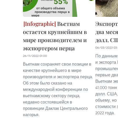
Вьетнам
Экспорт
остается крупнейшим в
два меся
мире производителем и
долл. С
экспортером перца
06/03/2023 03:
По данным
26/11/2022 01:00
и экспорта
Вьетнам сохраняет свои позиции в
промышленн
качестве крупнейшего в мире
первые два
производителя и экспортера перца.
Вьетнам эк
Об этом было сказано на
41.000 тонн
международной конференции по
долл. США,
вьетнамскому сектору перца,
объему, но
недавно состоявшейся в
стоимости 
провинции Даклак Центрального
2022 года.
нагорья.