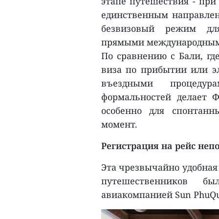
этапе путешествия - при
единственным направлени
безвизовый режим дл
прямыми международным
По сравнению с Бали, гд
виза по прибытии или э
въездными процедур
формальностей делает 
особенно для спонтанн
момент.
Регистрация на рейс неп
Эта чрезвычайно удобная
путешественников б
авиакомпанией Sun PhuQu