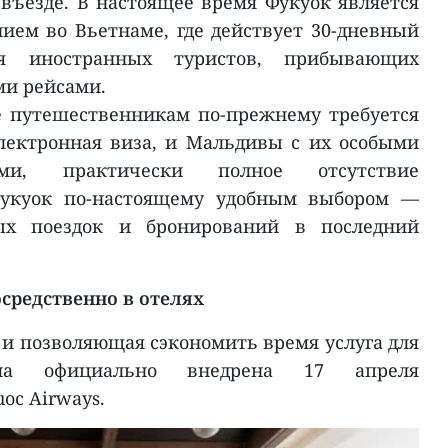
 въезде. В настоящее время Фукуок является
ем во Вьетнаме, где действует 30-дневный
я иностранных туристов, прибывающих
и рейсами.
е путешественникам по-прежнему требуется
лектронная виза, и Мальдивы с их особыми
ами, практически полное отсутствие
Фукуок по-настоящему удобным выбором —
ых поездок и бронирований в последний
осредственно в отелях
 и позволяющая сэкономить время услуга для
ыла официально внедрена 17 апреля
oc Airways.