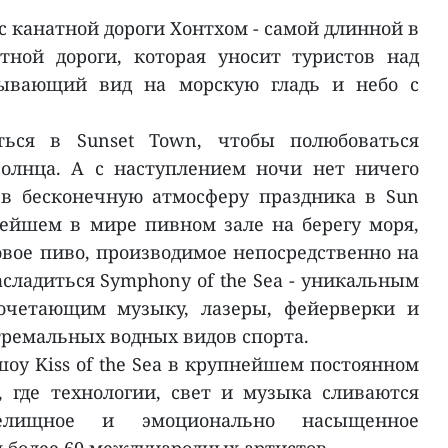
 канатной дороги Хонтхом - самой длинной в
тной дороги, которая уносит туристов над
тывающий вид на морскую гладь и небо с
ться в Sunset Town, чтобы полюбоваться
олнца. А с наступлением ночи нет ничего
 в бесконечную атмосферу праздника в Sun
пнейшем в мире пивном зале на берегу моря,
овое пиво, производимое непосредственно на
асладиться Symphony of the Sea - уникальным
сочетающим музыку, лазеры, фейерверки и
тремальных водных видов спорта.
оу Kiss of the Sea в крупнейшем постоянном
 где технологии, свет и музыка сливаются
релищное и эмоционально насыщенное