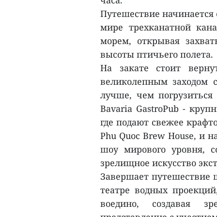
часа.
Путешествие начинается с
мире трехканатной кана
морем, открывая захва
высоты птичьего полета.
На закате стоит верну
великолепным заходом с
лучше, чем погрузиться
Bavaria GastroPub - кру
где подают свежее крафт
Phu Quoc Brew House, и н
шоу мирового уровня, 
зрелищное искусство экс
Завершает путешествие ш
театре водных проекций,
воедино, создавая з