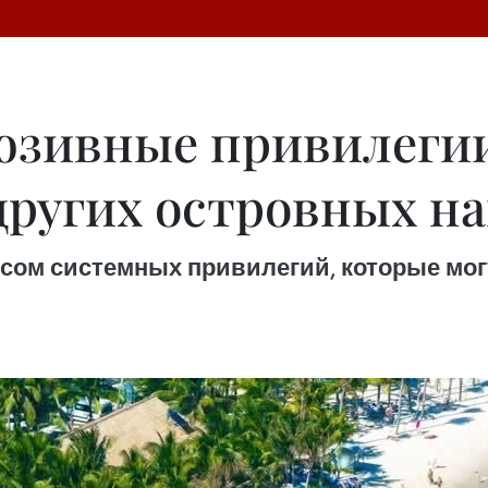
юзивные привилеги
 других островных н
сом системных привилегий, которые мо