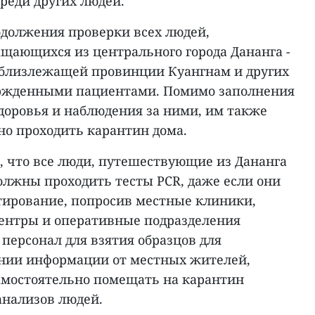
реди других людей.
должения проверки всех людей,
ающихся из центрального города Дананга -
, близлежащей провинции Куангнам и других
ержденными пациентами. Помимо заполнения
доровья и наблюдения за ними, им также
но проходить карантин дома.
, что все люди, путешествующие из Дананга
олжны проходить тесты PCR, даже если они
тирование, попросив местные клиники,
ентры и оперативные подразделения
персонал для взятия образцов для
нии информации от местных жителей,
амостоятельно помещать на карантин
нализов людей.