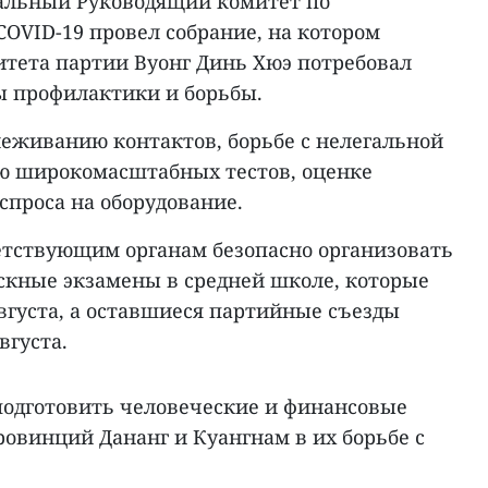
пальный Руководящий комитет по
COVID-19 провел собрание, на котором
итета партии Вуонг Динь Хюэ потребовал
ы профилактики и борьбы.
леживанию контактов, борьбе с нелегальной
ю широкомасштабных тестов, оценке
спроса на оборудование.
етствующим органам безопасно организовать
кные экзамены в средней школе, которые
вгуста, а оставшиеся партийные съезды
вгуста.
подготовить человеческие и финансовые
овинций Дананг и Куангнам в их борьбе с