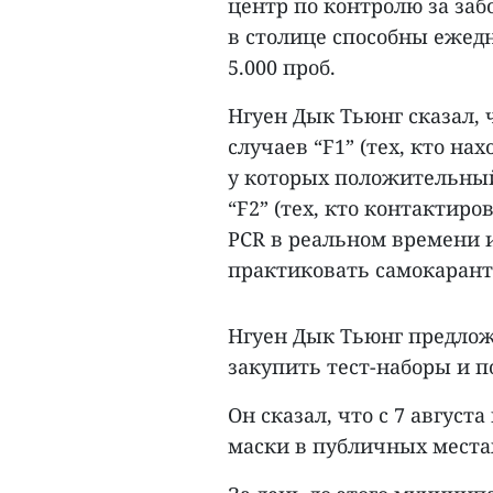
центр по контролю за за
в столице способны ежедн
5.000 проб.
Нгуен Дык Тьюнг сказал, 
случаев “F1” (тех, кто на
у которых положительный 
“F2” (тех, кто контактиро
PCR в реальном времени 
практиковать самокаранти
Нгуен Дык Тьюнг предло
закупить тест-наборы и 
Он сказал, что с 7 авгус
маски в публичных местах