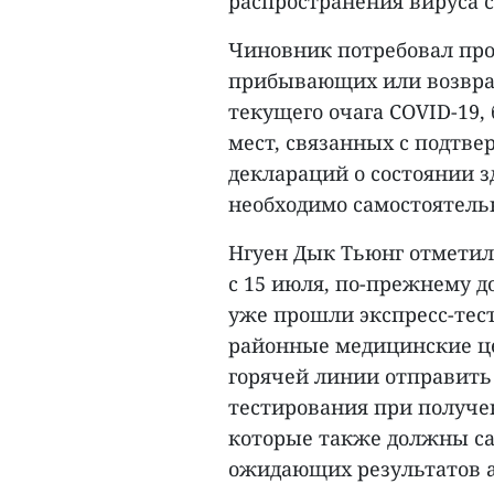
распространения вируса с
Чиновник потребовал про
прибывающих или возвращ
текущего очага COVID-19
мест, связанных с подтв
деклараций о состоянии з
необходимо самостоятель
Нгуен Дык Тьюнг отметил
с 15 июля, по-прежнему д
уже прошли экспресс-тес
районные медицинские ц
горячей линии отправить 
тестирования при получе
которые также должны с
ожидающих результатов а