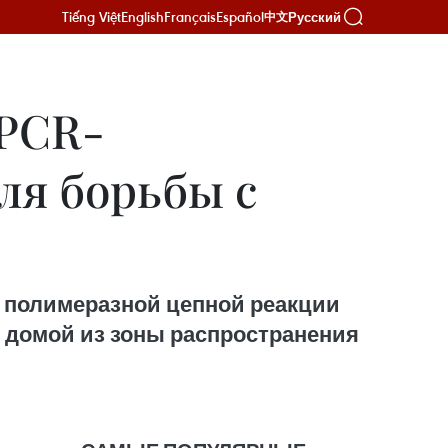
Tiếng Việt
English
Français
Español
Русский
中文
 PCR-
ля борьбы с
в полимеразной цепной реакции
и домой из зоны распространения