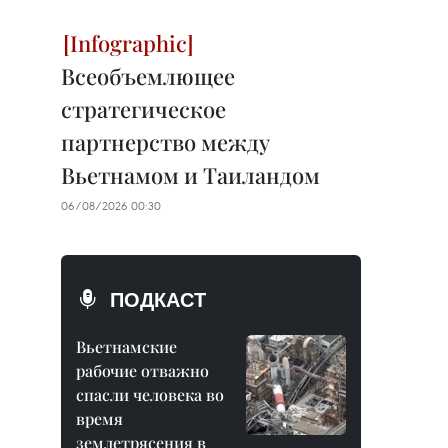
Всеобъемлющее
стратегическое
партнерство между
Вьетнамом и Таиландом
06/08/2026 00:30
ПОДКАСТ
Вьетнамские
рабочие отважно
спасли человека во
время
землетрясения в