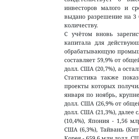
инвесторов малого и ср
выдано разрешение на 3 
количеству.
С учётом вновь зарегис
капитала для действую
обрабатывающую промышле
составляет 59,9% от общ
долл. США (20,7%), а остал
Статистика также показ
проекты которых получи
января по ноябрь, крупн
долл. США (26,9% от обще
долл. США (21,3%), далее 
(10,4%), Япония - 1,56 м
США (6,3%), Тайвань (Кит
Корея - 659,6 млн долл. США