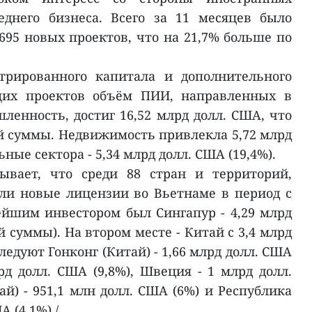
еднего бизнеса. Всего за 11 месяцев было
695 новых проектов, что на 21,7% больше по
трированного капитала и дополнительного
щих проектов объём ПИИ, направленных в
нность, достиг 16,52 млрд долл. США, что
ей суммы. Недвижимость привлекла 5,72 млрд
ьные сектора - 5,34 млрд долл. США (19,4%).
ывает, что среди 88 стран и территорий,
ли новые лицензии во Вьетнаме в период с
ейшим инвестором был Сингапур - 4,29 млрд
й суммы). На втором месте - Китай с 3,4 млрд
следуют Гонконг (Китай) - 1,66 млрд долл. США
лрд долл. США (9,8%), Швеция - 1 млрд долл.
ай) - 951,1 млн долл. США (6%) и Республика
 (4,1%)./.