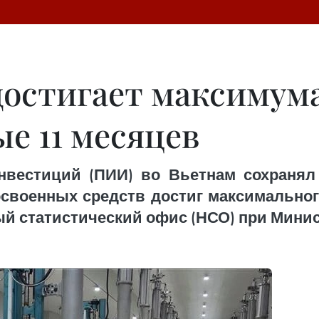
остигает максимума
ые 11 месяцев
вестиций (ПИИ) во Вьетнам сохранял
освоенных средств достиг максимальног
й статистический офис (НСО) при Минис