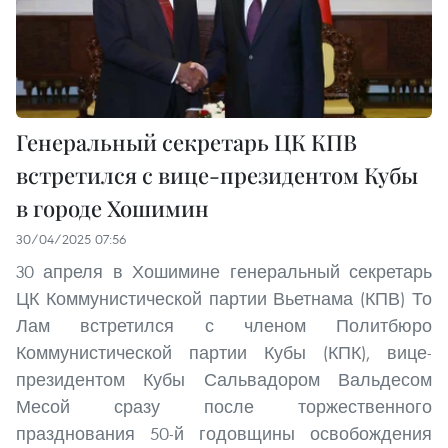
Генеральный секретарь ЦК КПВ
встретился с вице-президентом Кубы
в городе Хошимин
30/04/2025 07:56
30 апреля в Хошимине генеральный секретарь
ЦК Коммунистической партии Вьетнама (КПВ) То
Лам встретился с членом Политбюро
Коммунистической партии Кубы (КПК), вице-
президентом Кубы Сальвадором Вальдесом
Месой сразу после торжественного
празднования 50-й годовщины освобождения