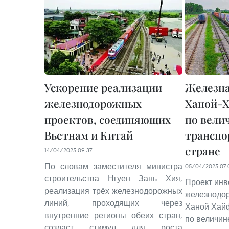
Ускорение реализации
Железна
железнодорожных
Ханой-Х
проектов, соединяющих
по вели
Вьетнам и Китай
транспо
стране
14/04/2025 09:37
По словам заместителя министра
05/04/2025 07:
строительства Нгуен Зань Хия,
Проект инв
реализация трёх железнодорожных
железнодор
линий, проходящих через
Ханой-Хай
внутренние регионы обеих стран,
по величин
создаст стимул для роста