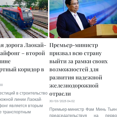
я дорога Лаокай-
Премьер-министр
айфонг – второй
призвал всю страну
чине
выйти за рамки своих
ртный коридор в
возможностей для
развития надежной
железнодорожной
00
отрасли
естиций в строительство
ожной линии Лаокай-
30/03/2025 04:02
фонг является вторым
Премьер-министр Фам Минь Тьин
е транспортным
председательствуя на перв