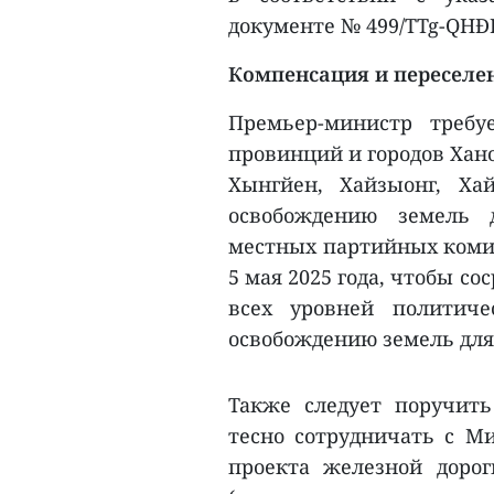
документе № 499/TTg-QHĐP 
Компенсация и переселен
Премьер-министр требу
провинций и городов Хано
Хынгйен, Хайзыонг, Ха
освобождению земель д
местных партийных комит
5 мая 2025 года, чтобы с
всех уровней политич
освобождению земель для
Также следует поручит
тесно сотрудничать с М
проекта железной доро