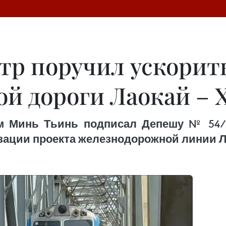
р поручил ускорит
ой дороги Лаокай – 
 Минь Тьинь подписал Депешу № 54/CĐ
зации проекта железнодорожной линии Ла