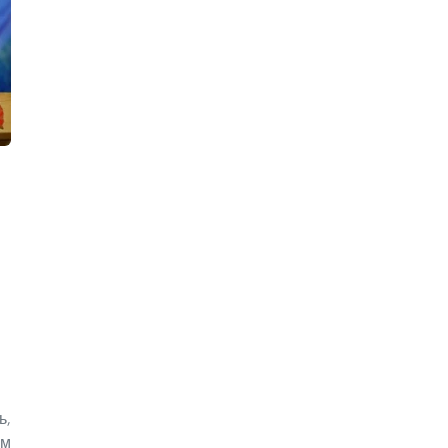
ь,
ом