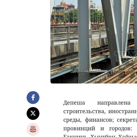
Депеша направлена
строительства, иностран
среды, финансов; секре
провинций и городов: 
Бакнинь, Хынгйен, Хайзыо