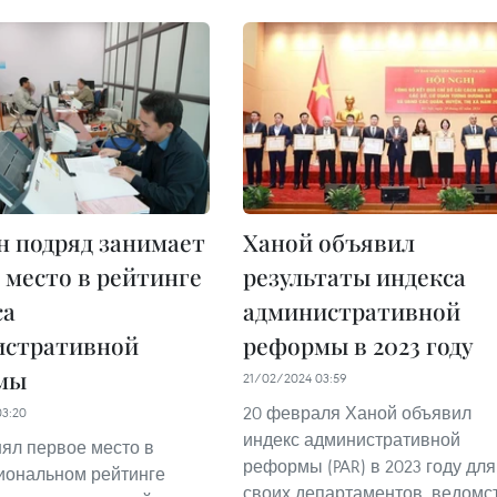
 подряд занимает
Ханой объявил
 место в рейтинге
результаты индекса
са
административной
истративной
реформы в 2023 году
мы
21/02/2024 03:59
20 февраля Ханой объявил
03:20
индекс административной
нял первое место в
реформы (PAR) в 2023 году для
ональном рейтинге
своих департаментов, ведомс