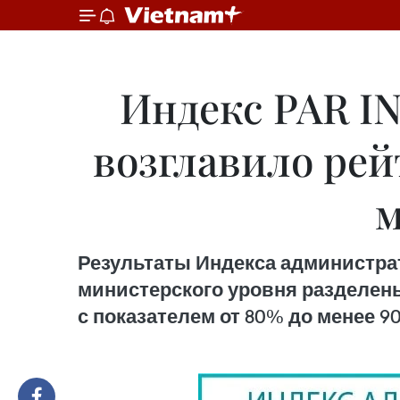
Индекс PAR I
возглавило рей
м
Результаты Индекса администрат
министерского уровня разделены н
с показателем от 80% до менее 9