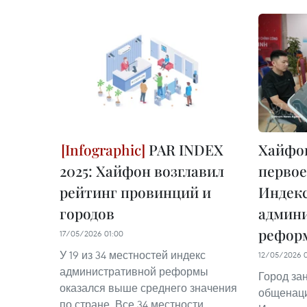
PAR INDEX
Хайфон
2025: Хайфон возглавил
первое
рейтинг провинций и
Индек
городов
админ
рефор
17/05/2026 01:00
У 19 из 34 местностей индекс
12/05/2026 
административной реформы
Город за
оказался выше среднего значения
общенаци
по стране. Все 34 местности