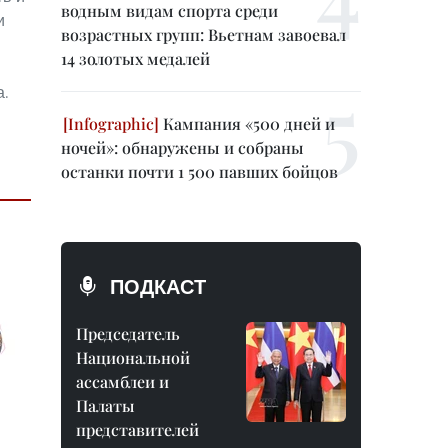
водным видам спорта среди
и
возрастных групп: Вьетнам завоевал
14 золотых медалей
а.
Кампания «500 дней и
ночей»: обнаружены и собраны
останки почти 1 500 павших бойцов
ПОДКАСТ
Председатель
Национальной
ассамблеи и
Палаты
представителей