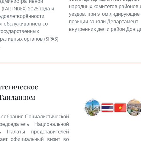
административной
народных комитетов районов 
PAR INDEX) 2025 года и
уездов, при этом лидирующие
удовлетворённости
позиции заняли Департамент
я обслуживанием со
внутренних дел и район Донгд
государственных
ративных органов (SIPAS)
.
тегическое
 Таиландом
 собрания Социалистической
едседатель Национальной
ь Палаты представителей
ает официальный визит во