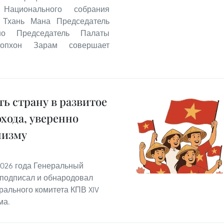
Национального собрания
 Тхань Мана Председатель
но Председатель Палаты
Сопхон Зарам совершает
ть страну в развитое
хода, уверенно
лизму
2026 года Генеральный
 подписал и обнародовал
ального комитета КПВ XIV
ма.