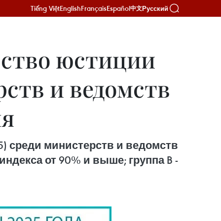
Tiếng Việt
English
Français
Español
Русский
中文
рство юстиции
рств и ведомств
ня
5) среди министерств и ведомств
индекса от 90% и выше; группа B -