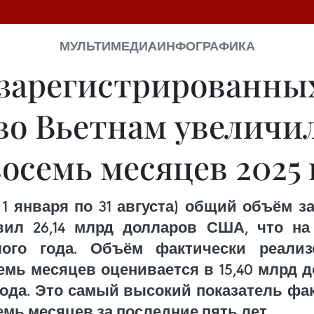
МУЛЬТИМЕДИА
ИНФОГРАФИКА
зарегистрированны
о Вьетнам увеличилс
осемь месяцев 2025 
с 1 января по 31 августа) общий объём 
вил 26,14 млрд долларов США, что на
ого года. Объём фактически реали
емь месяцев оценивается в 15,40 млрд д
 года. Это самый высокий показатель ф
мь месяцев за последние пять лет.