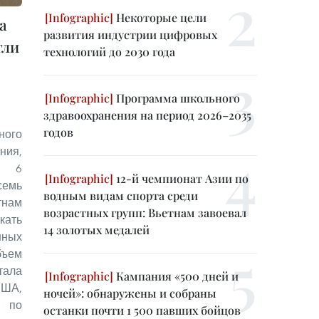
Некоторые цели
а
развития индустрии цифровых
гли
технологий до 2030 года
Программа школьного
здравоохранения на период 2026–2035
годов
ого
ния,
м 6
12-й чемпионат Азии по
емь
водным видам спорта среди
тнам
возрастных групп: Вьетнам завоевал
кать
14 золотых медалей
ных
бъем
тала
Кампания «500 дней и
США,
ночей»: обнаружены и собраны
 по
останки почти 1 500 павших бойцов