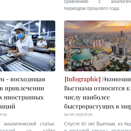
сравнению с аналогич
периодом прошлого года.
м - восходящая
Экономи
 в привлечении
Вьетнама относится к
х иностранных
числу наиболее
тиций
быстрорастущих в ми
19:00
04/09/2025 01:00
 аналитической статье,
Спустя 80 лет Вьетнам, из бе
кованной на сайте
и отсталой страны, поднялс