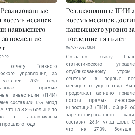
Реализованные
Реализованные ПИИ з
 восемь месяцев
восемь месяцев дости
ли наивысшего
наивысшего уровня за
 за последние
последние пять лет
ет
06/09/2025 08:51
Согласно отчету Главн
20:00
статистического управле
но отчету Главного
опубликованному утро
ческого управления, за
сентября, в первые вос
 месяцев 2025 года
месяцев текущего года Вье
зованные прямые
продолжал активно привле
нные инвестиции (ПИИ)
потоки прямых иностран
аме составили 15,4 млрд
инвестиций (ПИИ), общий о
А, что на 8,8% больше по
зарегистрированного капи
нию с аналогичным
составил 26,14 млрд долл. 
 прошлого года.
что на 27,3% больше