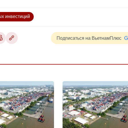
ых инвестиций
Подписаться на ВьетнамПлюс