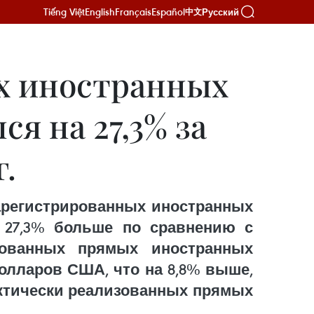
Tiếng Việt
English
Français
Español
Русский
中文
х иностранных
я на 27,3% за
г.
зарегистрированных иностранных
 27,3% больше по сравнению с
зованных прямых иностранных
олларов США, что на 8,8% выше,
актически реализованных прямых