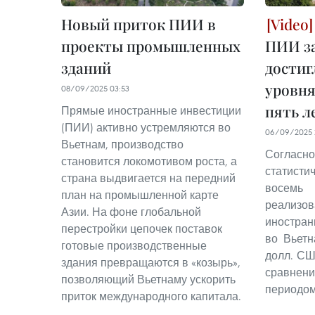
Новый приток ПИИ в
проекты промышленных
ПИИ за
зданий
достиг
уровня
08/09/2025 03:53
пять л
Прямые иностранные инвестиции
(ПИИ) активно устремляются во
06/09/2025 
Вьетнам, производство
Соглас
становится локомотивом роста, а
статисти
страна выдвигается на передний
восемь
план на промышленной карте
реали
Азии. На фоне глобальной
иностра
перестройки цепочек поставок
во Вьетн
готовые производственные
долл. СШ
здания превращаются в «козырь»,
сравне
позволяющий Вьетнаму ускорить
периодом
приток международного капитала.