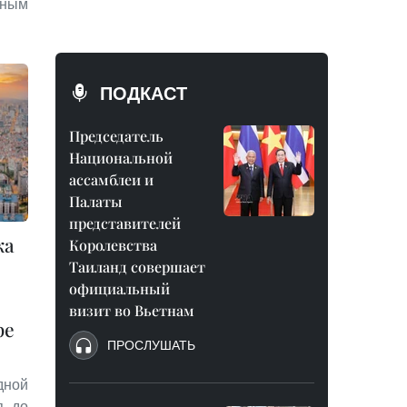
ным
ПОДКАСТ
Председатель
Национальной
ассамблеи и
Палаты
представителей
ка
Королевства
Таиланд совершает
официальный
визит во Вьетнам
ре
ПРОСЛУШАТЬ
дной
я до