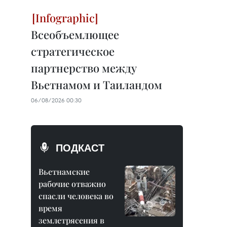
Всеобъемлющее
стратегическое
партнерство между
Вьетнамом и Таиландом
06/08/2026 00:30
ПОДКАСТ
Вьетнамские
рабочие отважно
спасли человека во
время
землетрясения в