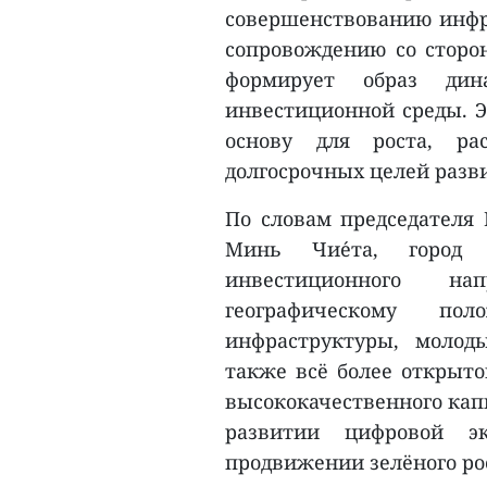
совершенствованию инфр
сопровождению со сторон
формирует образ дин
инвестиционной среды. 
основу для роста, ра
долгосрочных целей разв
По словам председателя 
Минь Чие́та, город п
инвестиционного нап
географическому пол
инфраструктуры, моло
также всё более открыто
высококачественного капи
развитии цифровой эк
продвижении зелёного ро