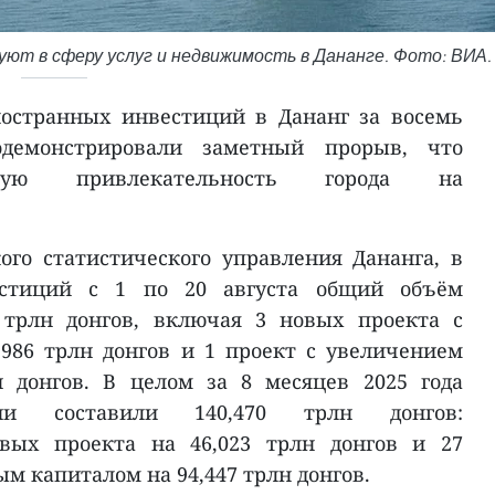
т в сферу услуг и недвижимость в Дананге. Фото: ВИА.
остранных инвестиций в Дананг за восемь
одемонстрировали заметный прорыв, что
ущую привлекательность города на
ого статистического управления Дананга, в
естиций с 1 по 20 августа общий объём
 трлн донгов, включая 3 новых проекта с
986 трлн донгов и 1 проект с увеличением
н донгов. В целом за 8 месяцев 2025 года
ции составили 140,470 трлн донгов:
овых проекта на 46,023 трлн донгов и 27
м капиталом на 94,447 трлн донгов.