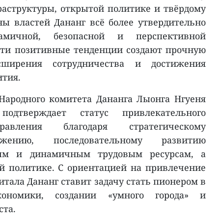
аструктуры, открытой политике и твёрдому
ы властей Дананг всё более утвердительно
амичной, безопасной и перспективной
Эти позитивные тенденции создают прочную
сширения сотрудничества и достижения
ития.
Народного комитета Дананга Лыонга Нгуеня
одтверждает статус привлекательного
равления благодаря стратегическому
ожению, последовательному развитию
дым и динамичным трудовым ресурсам, а
й политике. С ориентацией на привлечение
тала Дананг ставит задачу стать пионером в
ономики, создании «умного города» и
ста.