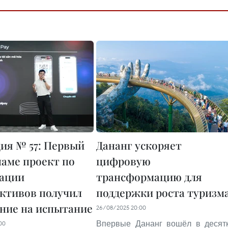
ия № 57: Первый
Дананг ускоряет
наме проект по
цифровую
ации
трансформацию для
ктивов получил
поддержки роста туризм
ние на испытание
26/08/2025 20:00
Впервые Дананг вошёл в десят
00