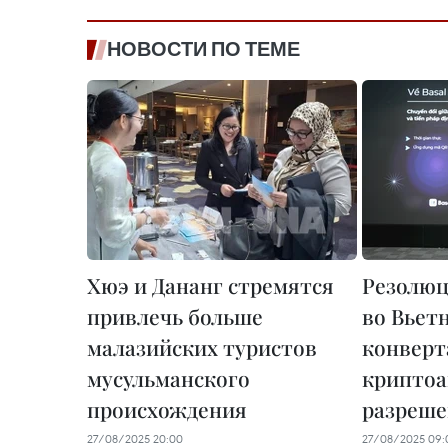
НОВОСТИ ПО ТЕМЕ
Хюэ и Дананг стремятся
Резолюц
привлечь больше
во Вьет
малазийских туристов
конверт
мусульманского
криптоа
происхождения
разреше
27/08/2025 20:00
27/08/2025 09: