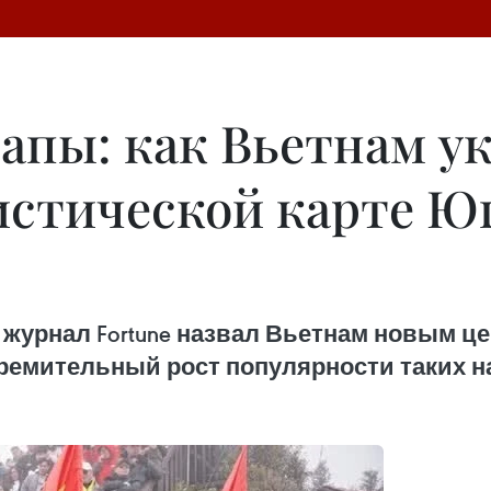
Сапы: как Вьетнам у
истической карте Ю
журнал Fortune назвал Вьетнам новым ц
ремительный рост популярности таких на