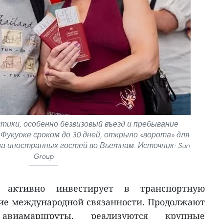
тики, особенно безвизовый въезд и пребывание
Фукуоке сроком до 30 дней, открыло «ворота» для
ла иностранных гостей во Вьетнам. Источник: Sun
Group
 активно инвестирует в транспортную
ие международной связанности. Продолжают
авиамаршруты, реализуются крупные