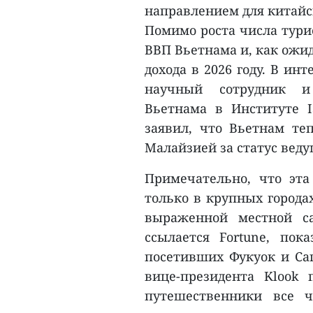
направлением для китайс
Помимо роста числа тури
ВВП Вьетнама и, как ожид
дохода в 2026 году. В ин
научный сотрудник и
Вьетнама в Институте 
заявил, что Вьетнам те
Малайзией за статус веду
Примечательно, что эта
только в крупных городах
выраженной местной са
ссылается Fortune, пок
посетивших Фукуок и Сап
вице-президента Klook
путешественники все ч