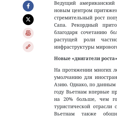
Ведущий американский 
новым центром притяжени
стремительный рост попу
Сапа. Рекордный прит
благодаря сочетанию бо
растущей роли частно
инфраструктуры мирового
Новые «двигатели роста
На протяжении многих ле
умолчанию для иностра
Азию. Однако, по данным 
году Вьетнам впервые пр
на 20% больше, чем го
туристической отрасли 
Вьетнам также обош