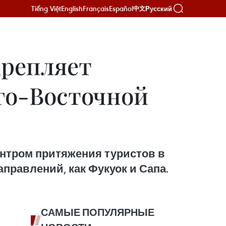
Tiếng Việt
English
Français
Español
Русский
中文
крепляет
го-Восточной
ентром притяжения туристов в
правлений, как Фукуок и Сапа.
САМЫЕ ПОПУЛЯРНЫЕ