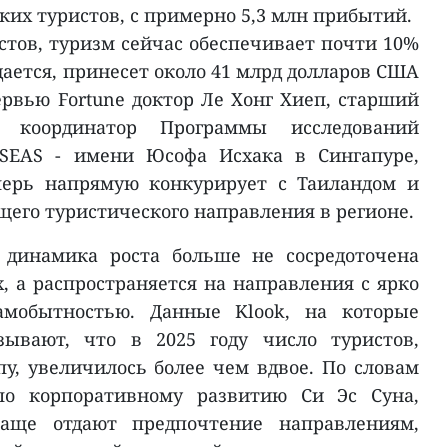
ких туристов, с примерно 5,3 млн прибытий.
стов, туризм сейчас обеспечивает почти 10%
ается, принесет около 41 млрд долларов США
тервью Fortune доктор Ле Хонг Хиеп, старший
 координатор Программы исследований
ISEAS - имени Юсофа Исхака в Сингапуре,
перь напрямую конкурирует с Таиландом и
щего туристического направления в регионе.
 динамика роста больше не сосредоточена
, а распространяется на направления с ярко
мобытностью. Данные Klook, на которые
азывают, что в 2025 году число туристов,
у, увеличилось более чем вдвое. По словам
 по корпоративному развитию Си Эс Суна,
аще отдают предпочтение направлениям,