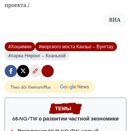
проекта./.
ВИА
#Хошимин
#морского моста Канзьо — Вунгтау
#парка Няронг — Кханьхой
Theo dõi VietnamPlus
68-NQ/TW о развитии частной экономики