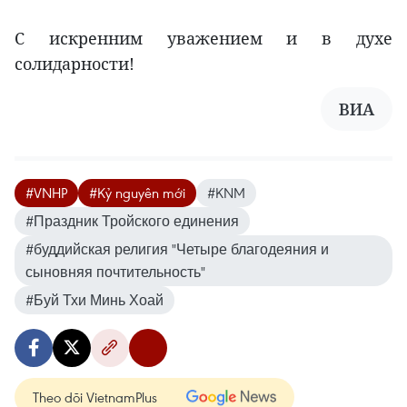
С искренним уважением и в духе
солидарности!
ВИА
#VNHP
#Kỷ nguyên mới
#KNM
#Праздник Тройского единения
#буддийская религия "Четыре благодеяния и
сыновняя почтительность"
#Буй Тхи Минь Хоай
Theo dõi VietnamPlus