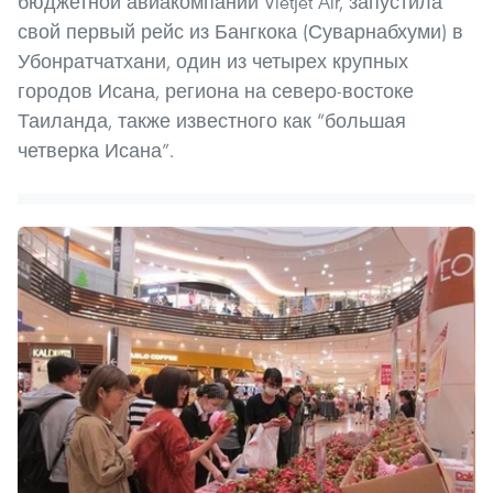
бюджетной авиакомпании Vietjet Air, запустила
свой первый рейс из Бангкока (Суварнабхуми) в
Убонратчатхани, один из четырех крупных
городов Исана, региона на северо-востоке
Таиланда, также известного как “большая
четверка Исана”.