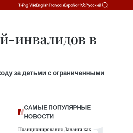
Tiếng Việt
English
Français
Español
Русский
中文
ей-инвалидов в
уходу за детьми с ограниченными
САМЫЕ ПОПУЛЯРНЫЕ
НОВОСТИ
Позиционирование Дананга как