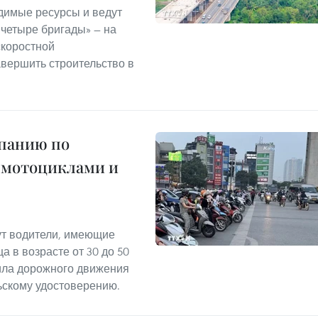
димые ресурсы и ведут
 четыре бригады» — на
скоростной
авершить строительство в
мпанию по
 мотоциклами и
т водители, имеющие
а в возрасте от 30 до 50
ила дорожного движения
ьскому удостоверению.