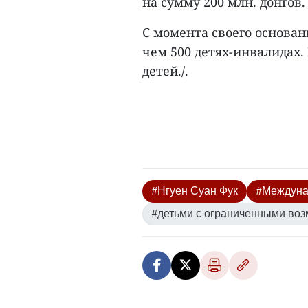
на сумму 200 млн. донгов.
С момента своего основани
чем 500 детях-инвалидах.
детей./.
#Нгуен Суан Фук
#Междуна
#детьми с ограниченными во