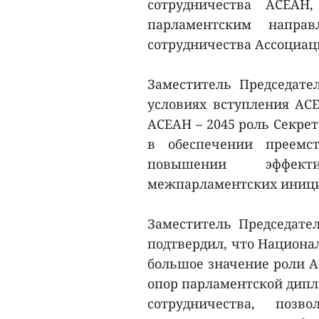
сотрудничества АСЕАН
парламентским напра
сотрудничества Ассоциац
Заместитель Председате
условиях вступления АС
АСЕАН – 2045 роль Секре
в обеспечении преемст
повышении эффекти
межпарламентских иници
Заместитель Председате
подтвердил, что Национа
большое значение роли А
опор парламентской дипл
сотрудничества, позв