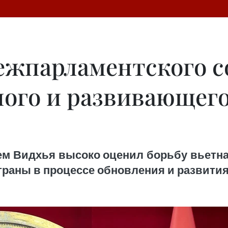
жпарламентского с
ного и развивающег
м Видхья высоко оценил борьбу вьетна
страны в процессе обновления и развития