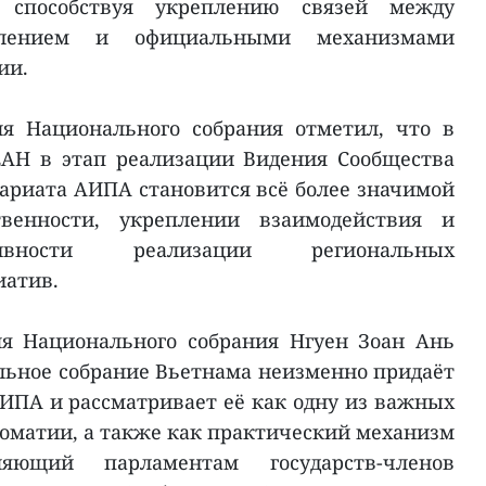
, способствуя укреплению связей между
влением и официальными механизмами
ии.
ля Национального собрания отметил, что в
ЕАН в этап реализации Видения Сообщества
тариата АИПА становится всё более значимой
венности, укреплении взаимодействия и
вности реализации региональных
атив.
ля Национального собрания Нгуен Зоан Ань
льное собрание Вьетнама неизменно придаёт
ИПА и рассматривает её как одну из важных
оматии, а также как практический механизм
оляющий парламентам государств-членов