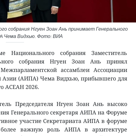
го собрания Нгуен Зоан Ань принимает Генерального
PA Чема Видхью. Фото: ВИА
 Национального собрания Заместитель
льного собрания Нгуен Зоан Ань принял
я Межпарламентской ассамблеи Ассоциации
й Азии (АИПА) Чема Видхью, прибывшего для
о АСЕАН 2026.
тель Председателя Нгуен Зоан Ань высоко
ния Генерального секретаря АИПА на Форуме
тивное участие Секретариата АИПА в форуме
 более важную роль АИПА в архитектуре