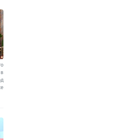
то
 в
од
же