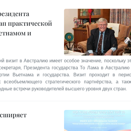
резидента
тап практической
етнамом и
 визит в Австралию имеет особое значение, поскольку э
секретаря, Президента государства То Лама в Австралию
артии Вьетнама и государства. Визит проходит в пери
 всеобъемлющего стратегического партнёрства, а так
дные встречи руководителей высшего уровня двух стран.
асширяет