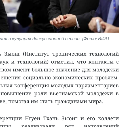
я в кулуарах дискуссионной сессии. (Фото: ВИА)
ь Зыонг (Институт тропических технологий
ук и технологий) отметил, что контакты с
вом имеют большое значение для молодежи
ешения социально-экономических проблем.
альная конференция молодых парламентариев
 повышение роли вьетнамской молодежи в
е, помогая им стать гражданами мира.
еренции Нгуен Тхань Зыонг и его коллеги
группы реализовали ряд направлений