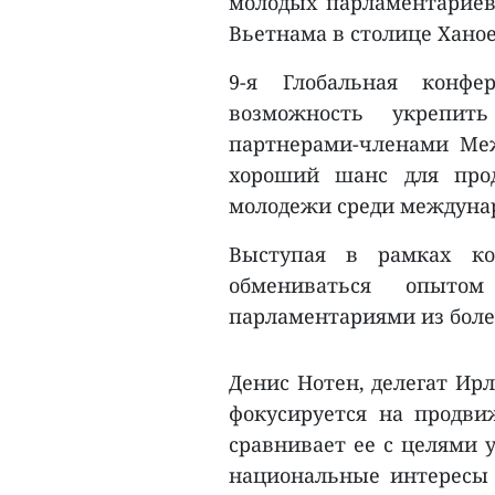
молодых парламентариев
Вьетнама в столице Ханое
9-я Глобальная конфе
возможность укрепит
партнерами-членами Меж
хороший шанс для про
молодежи среди междунар
Выступая в рамках ко
обмениваться опыт
парламентариями из более
Денис Нотен, делегат Ир
фокусируется на продви
сравнивает ее с целями 
национальные интересы 