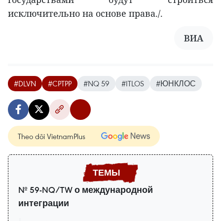
исключительно на основе права./.
ВИА
#DLVN
#CPTPP
#NQ 59
#ITLOS
#ЮНКЛОС
Theo dõi VietnamPlus
№ 59-NQ/TW о международной
интеграции