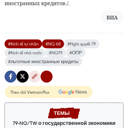
иностранных кредитов./.
ВИА
#Kinh tế tư nhân
#NQ 68
#Nghị quyết 79
#Kinh tế nhà nước
#NQ79
#ОПР
#льготные иностранные кредиты
Theo dõi VietnamPlus
79-NQ/TW о государственной экономики