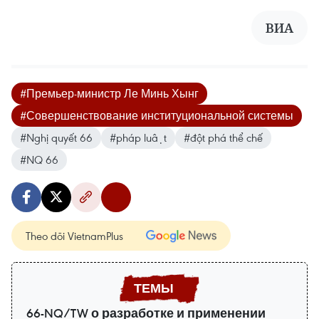
ВИА
#Премьер-министр Ле Минь Хынг
#Совершенствование институциональной системы
#Nghị quyết 66
#pháp luật
#đột phá thể chế
#NQ 66
Theo dõi VietnamPlus
66-NQ/TW о разработке и применении