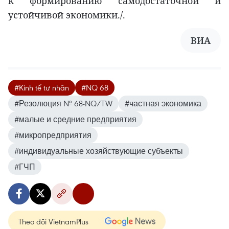
к формированию самодостаточной и
устойчивой экономики./.
ВИА
#Kinh tế tư nhân
#NQ 68
#Резолюция № 68-NQ/TW
#частная экономика
#малые и средние предприятия
#микропредприятия
#индивидуальные хозяйствующие субъекты
#ГЧП
Theo dõi VietnamPlus