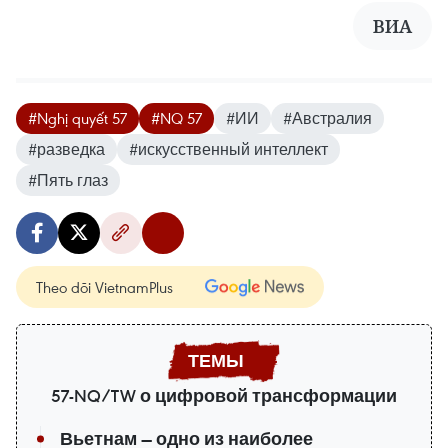
ВИА
#Nghị quyết 57
#NQ 57
#ИИ
#Австралия
#разведка
#искусственный интеллект
#Пять глаз
Theo dõi VietnamPlus
57-NQ/TW о цифровой трансформации
Вьетнам — одно из наиболее