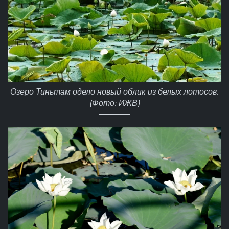
Озеро Тиньтам одело новый облик из белых лотосов.
(Фото: ИЖВ)