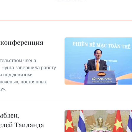
я конференция
ательством члена
 Чунга завершила работу
 под девизом:
лючевых, постоянных
у».
мблеи,
елей Таиланда