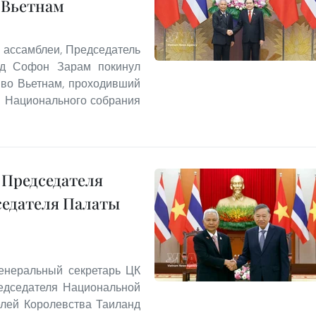
 Вьетнам
 ассамблеи, Председатель
нд Софон Зарам покинул
 во Вьетнам, проходивший
я Национального собрания
 Председателя
седателя Палаты
Генеральный секретарь ЦК
едседателя Национальной
елей Королевства Таиланд