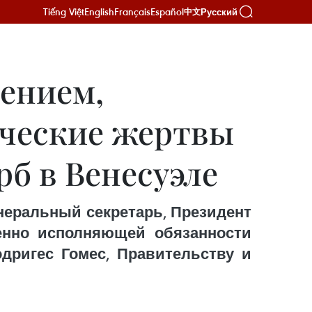
Tiếng Việt
English
Français
Español
Русский
中文
сением,
ческие жертвы
б в Венесуэле
енеральный секретарь, Президент
енно исполняющей обязанности
дригес Гомес, Правительству и