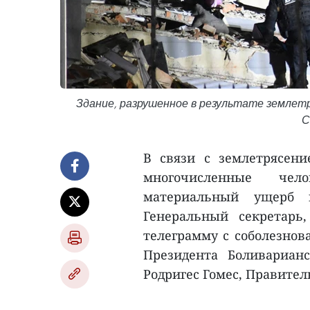
Здание, разрушенное в результате землетря
С
В связи с землетрясен
многочисленные че
материальный ущерб 
Генеральный секретарь
телеграмму с соболезно
Президента Боливариан
Родригес Гомес, Правитель