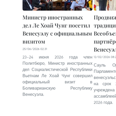
Министр иностранных
Продви
дел Ле Хоай Чунг посетил
традици
Венесуэлу с официальным
Всеобъ
визитом
партнёр
Венесуэ
25/06/2026 02:31
23–24 июня 2026 года член
12/02/2026 08:
Политбюро, Министр иностранных
Сауль О
дел Социалистической Республики
Парлам
Вьетнам Ле Хоай Чунг совершил
венесуэль
официальный визит в
на срок 
Боливарианскую Республику
учрежде
Венесуэла.
ассамблее
2026 года.