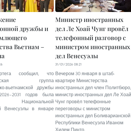
жение
Министр иностранных
онной дружбы и
дел Ле Хоай Чунг провёл
емлющего
телефонный разговор с
ства Вьетнам –
министром иностранных
ла
дел Венесуэлы
26
31/01/2026 08:21
ртега сообщил, что
Вечером 30 января в штаб-
ентская группа
квартире Министерства
ско-вьетнамской дружбы
иностранных дел член Политбюро
2026–2031 годов была
министр иностранных дел Ле Хоа
на Национальной
Чунг провёл телефонные
й Венесуэлы в январе
переговоры с министром
иностранных дел Боливарианской
Республики Венесуэла Иваном
Хилем Пинто.