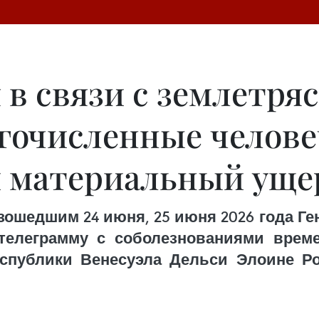
в связи с землетря
гочисленные челове
 материальный ущер
зошедшим 24 июня, 25 июня 2026 года Г
 телеграмму с соболезнованиями врем
спублики Венесуэла Дельси Элоине Ро