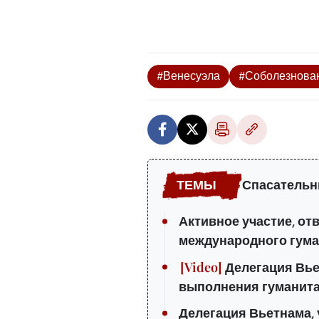
#Венесуэла
#Соболезнова
Спасательн
Активное участие, от
международного гум
Делегация Вье
выполнения гуманит
Делегация Вьетнама,