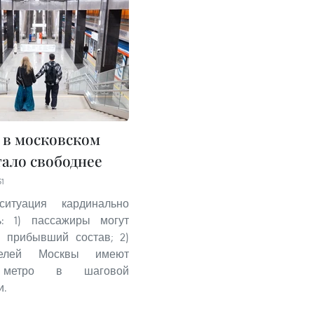
т в московском
тало свободнее
51
ситуация кардинально
ь: 1) пассажиры могут
й прибывший состав; 2)
елей Москвы имеют
 метро в шаговой
и.