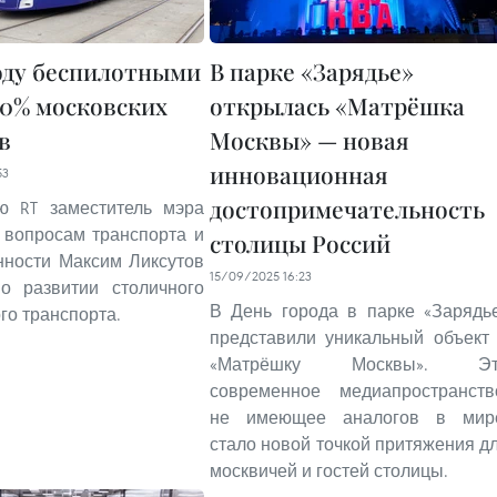
году беспилотными
В парке «Зарядье»
90% московских
открылась «Матрёшка
в
Москвы» — новая
инновационная
53
достопримечательность
ю RT заместитель мэра
 вопросам транспорта и
столицы Россий
ности Максим Ликсутов
15/09/2025 16:23
 о развитии столичного
В День города в парке «Зарядь
го транспорта.
представили уникальный объект
«Матрёшку Москвы». Эт
современное медиапространств
не имеющее аналогов в мир
стало новой точкой притяжения д
москвичей и гостей столицы.