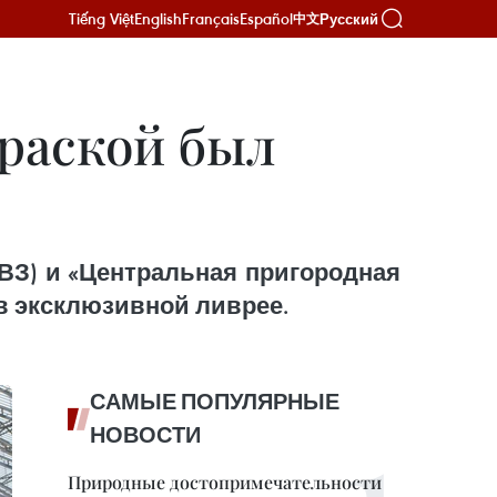
Tiếng Việt
English
Français
Español
Русский
中文
краской был
ВЗ) и «Центральная пригородная
 в эксклюзивной ливрее.
САМЫЕ ПОПУЛЯРНЫЕ
НОВОСТИ
Природные достопримечательности