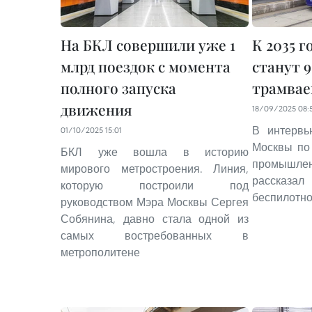
На БКЛ совершили уже 1
К 2035 
млрд поездок с момента
станут 
полного запуска
трамвае
движения
18/09/2025 08:
В интервь
01/10/2025 15:01
Москвы по
БКЛ уже вошла в историю
промышлен
мирового метростроения. Линия,
рассказал
которую построили под
беспилотно
руководством Мэра Москвы Сергея
Собянина, давно стала одной из
самых востребованных в
метрополитене