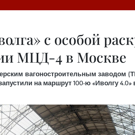
олга» с особой рас
ии МЦД-4 в Москве
верским вагоностроительным заводом (Т
апустили на маршрут 100-ю «Иволгу 4.0»