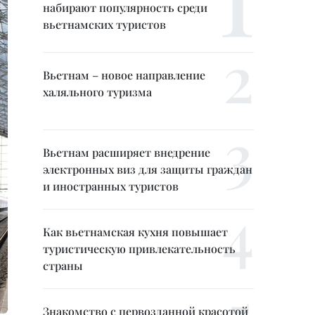
набирают популярность среди
вьетнамских туристов
Вьетнам – новое направление
халяльного туризма
Вьетнам расширяет внедрение
электронных виз для защиты граждан
и иностранных туристов
Как вьетнамская кухня повышает
туристическую привлекательность
страны
Знакомство с первозданной красотой