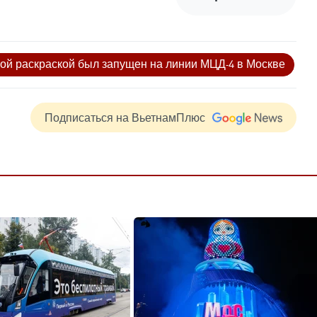
бой раскраской был запущен на линии МЦД-4 в Москве
Подписаться на ВьетнамПлюс