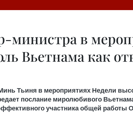
р-министра в меро
оль Вьетнама как от
Минь Тьиня в мероприятиях Недели высок
едает послание миролюбивого Вьетнама 
и эффективного участника общей работы