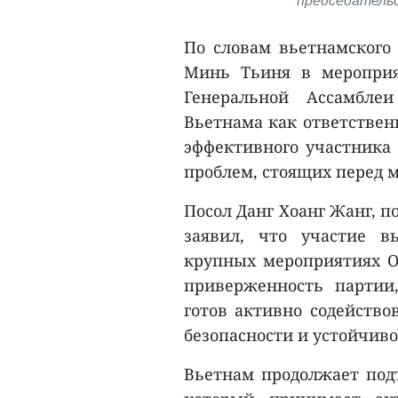
председательс
По словам вьетнамского
Минь Тьиня в мероприя
Генеральной Ассамбле
Вьетнама как ответственн
эффективного участника
проблем, стоящих перед 
Посол Данг Хоанг Жанг, 
заявил, что участие в
крупных мероприятиях О
приверженность партии,
готов активно содейств
безопасности и устойчив
Вьетнам продолжает подт