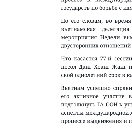
государств по борьбе с и
По его словам, во время
вьетнамская делегаци
мероприятия Недели выс
двусторонних отношений
Что касается 77-й сесси
посол Данг Хоанг Жанг 
свой однолетний срок в к
Вьетнам успешно справил
его активное участие 
подтолкнуть ГА ООН к ут
аспекты международной ж
процессе выдвижения и 