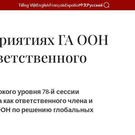
Tiếng Việt
English
Français
Español
Русский
中文
приятиях ГА ООН
ветственного
ого уровня 78-й сессии
как ответственного члена и
 ООН по решению глобальных