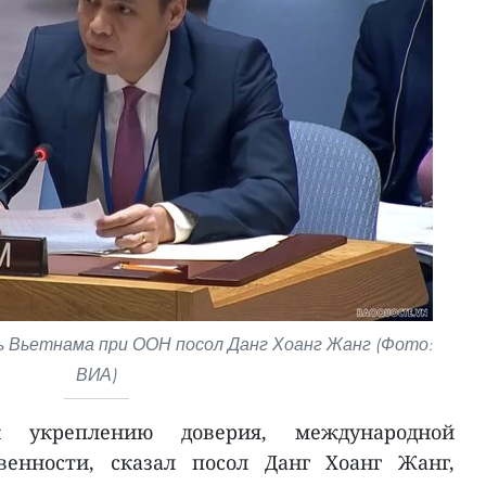
 Вьетнама при ООН посол Данг Хоанг Жанг (Фото:
ВИА)
 укреплению доверия, международной
венности, сказал посол Данг Хоанг Жанг,