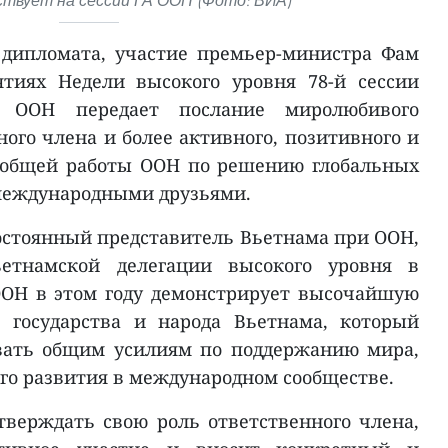
твует на сессии ГА ООН (Фото: ВИА)
 дипломата, участие премьер-министра Фам
тиях Недели высокого уровня 78-й сессии
и ООН передает послание миролюбивого
ого члена и более активного, позитивного и
 общей работы ООН по решению глобальных
международными друзьями.
постоянный представитель Вьетнама при ООН,
ьетнамской делегации высокого уровня в
ОН в этом году демонстрирует высочайшую
 государства и народа Вьетнама, который
овать общим усилиям по поддержанию мира,
ого развития в международном сообществе.
верждать свою роль ответственного члена,