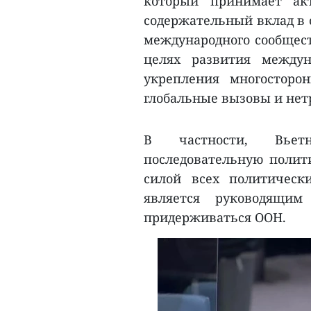
который принимает ак
содержательный вклад в 
международного сообщест
целях развития междун
укрепления многосторо
глобальные вызовы и нет
В частности, Вьет
последовательную полит
силой всех политическ
является руководящим
придерживаться ООН.