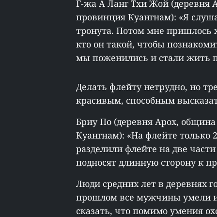
Г-жа А Ланг Тхи Жой (деревня А
провинция Куангнам): «Я слушал
тронута. Потом мне пришлось 
кто он такой, чтобы познакоми
мы поженились и стали жить п
Делать флейту нетрудно, но тр
красивым, способным высказат
Бриу По (деревня Арох, община
Куангнам): «На флейте только 
разделили флейте на две части 
подносят длинную сторону к пр
Люди средних лет в деревнях г
прошлом все мужчины умели и
сказать, что помимо умения ох