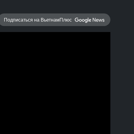
Подписаться на ВьетнамПлюс