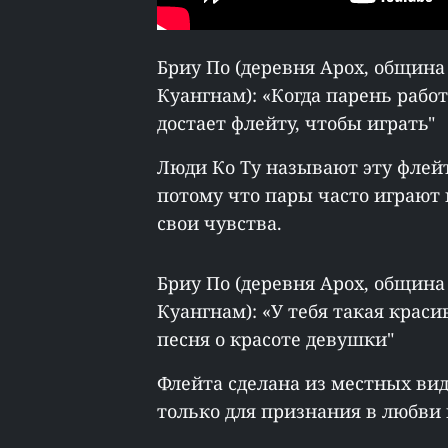
Бриу По (деревня Арох, община
Куангнам): «Когда парень работ
достает флейту, чтобы играть"
Люди Ко Ту называют эту флей
потому что пары часто играют 
свои чувства.
Бриу По (деревня Арох, община
Куангнам): «У тебя такая краси
песня о красоте девушки"
Флейта сделана из местных вид
только для признания в любви 