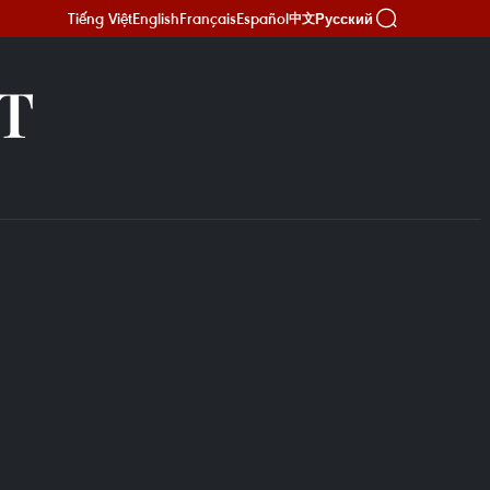
Tiếng Việt
English
Français
Español
Русский
中文
Т