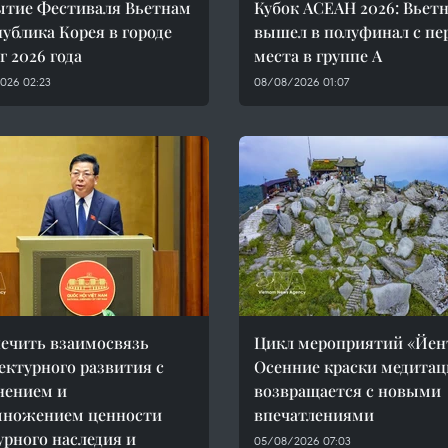
тие Фестиваля Вьетнам
Кубок АСЕАН 2026: Вьет
публика Корея в городе
вышел в полуфинал с пе
г 2026 года
места в группе A
026 02:23
08/08/2026 01:07
ечить взаимосвязь
Цикл мероприятий «Йен
ектурного развития с
Осенние краски медитац
нением и
возвращается с новыми
множением ценности
впечатлениями
урного наследия и
05/08/2026 07:03