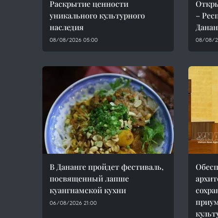
Раскрытие ценности
Откры
уникального культурного
– Рес
наследия
Данан
08/08/2026 05:00
08/08/2
В Дананге пройдет фестиваль,
Обесп
посвященный лапше
архит
куангнамской кухни
сохра
приу
06/08/2026 21:00
культ