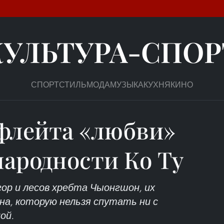
КУЛЬТУРА-СПОР
СПОРТ
СТИЛЬ
МОДА
МУЗЫКА
КУХНЯ
КИНО
флейта «любви»
народности Ко Ту
ор и лесов хребта Чыонгшон, их
на, которую нельзя спутать ни с
ой.