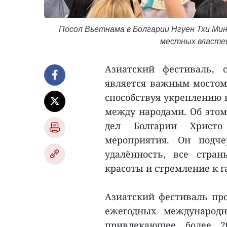
Посол Вьетнама в Болгарии Нгуен Тхи Ми
местных власте
Азиатский фестиваль, 
является важным мостом
способствуя укреплению 
между народами. Об этом
дел Болгарии Христ
мероприятия. Он подче
удалённость, все стра
красоты и стремление к 
Азиатский фестиваль про
ежегодных международн
привлекающее более 2