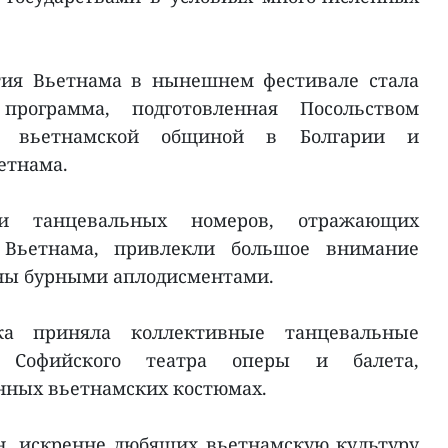
тия Вьетнама в нынешнем фестивале стала
программа, подготовленная Посольством
с вьетнамской общиной в Болгарии и
етнама.
и танцевальных номеров, отражающих
 Вьетнама, привлекли большое внимание
ены бурными аплодисментами.
ка приняла коллективные танцевальные
в Софийского театра оперы и балета,
нных вьетнамских костюмах.
н, искренне любящих вьетнамскую культуру