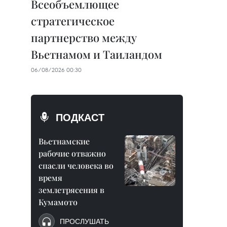
Всеобъемлющее
стратегическое
партнерство между
Вьетнамом и Таиландом
06/08/2026 00:30
ПОДКАСТ
Вьетнамские
рабочие отважно
спасли человека во
время
землетрясения в
Кумамото
ПРОСЛУШАТЬ