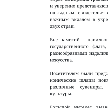
и уверенно представляющ
наглядным свидетельст
важным вкладом в укре
двух стран.
Вьетнамский павиль
государственного флаг
разнообразными изделия
искусства.
Посетителям были предс
конические шляпы нонл
различные сувениры, 
культуры.
Большой интерес вызв