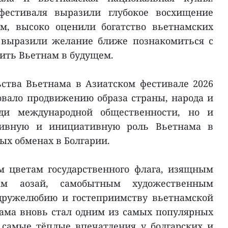
фестиваля выразили глубокое восхищение
м, высоко оценили богатство вьетнамских
 выразили желание ближе познакомиться с
тить Вьетнам в будущем.
ства Вьетнама в Азиатском фестивале 2026
вовало продвижению образа страны, народа и
ди международной общественности, но и
тивную и инициативную роль Вьетнама в
ых обменах в Болгарии.
м цветам государственного флага, изящным
ам аозай, самобытным художественным
дружелюбию и гостеприимству вьетнамской
ама вновь стал одним из самых популярных
 самые тёплые впечатления у болгарских и