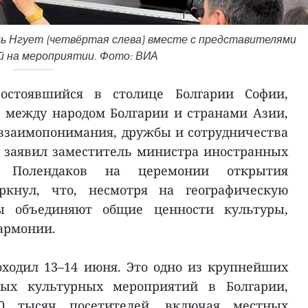
нь Нгует (четвёртая слева) вместе с представителями
й на мероприятии. Фото: ВИА
состоявшийся в столице Болгарии Софии,
 между народом Болгарии и странами Азии,
взаимопонимания, дружбы и сотрудничества
 заявил заместитель министра иностранных
о Полендаков на церемонии открытия
ркнул, что, несмотря на географическую
ны объединяют общие ценности культуры,
гармонии.
ходил 13–14 июня. Это одно из крупнейших
ых культурных мероприятий в Болгарии,
0 тысяч посетителей, включая местных