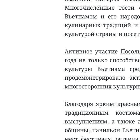
Многочисленные гости 
Вьетнамом и его народо
кулинарных традиций и
культурой страны и посе
Активное участие Посоль
года не только способст
культуры Вьетнама сре
продемонстрировало ак
многосторонних культурн
Благодаря ярким красны
традиционным костюм
выступлениям, а также 
общины, павильон Вьетн
мест фестиваля, оставив