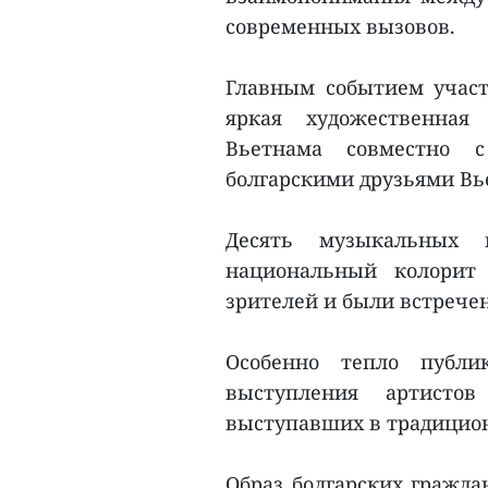
современных вызовов.
Главным событием учас
яркая художественная 
Вьетнама совместно 
болгарскими друзьями Вь
Десять музыкальных 
национальный колорит
зрителей и были встреч
Особенно тепло публи
выступления артисто
выступавших в традицио
Образ болгарских гражда