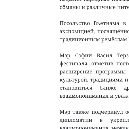
обмены и различные инте
Посольство Вьетнама в
экспозицией, посвящённо
традиционным ремёслам 
Мэр Софии Васил Терз
фестиваля, отметив пост
расширение программы м
культурой, традициями и
становиться ближе др
взаимопонимания и уваж
Мэр также подчеркнул ос
дипломатии в укреп
взаимопонимания между 