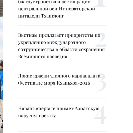
благоустройства и реставрации
центральной оси Императорской
цитадели Тханглонг
Вьетнам предлагает приоритеты по
укреплению международного
сотрудничества в области сохранения
Всемирного наследия
Яркие краски уличного карнавала на
Фестивале моря Кханьхоа-2026
Нячанг впервые примет Азиатскую
парусную регату