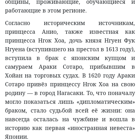
общины, проживающие, обучающиеся и
работающие в этом регионе.
Согласно историческим источникам,
принцесса Анио, также известная как
принцесса Нгок Хоа, дочь князя Нгуен Фук
Нгуена (вступившего на престол в 1613 году),
вступила в брак с японским купцом и
самураем Араки Сотаро, прибывшим в
Хойан на торговых судах. В 1620 году Араки
Сотаро привёз принцессу Нгок Хоа на свою
родину — в город Нагасаки. То, что поначалу
могло показаться лишь «дипломатическим»
браком, стало судьбой всей её жизни: она
навсегда осталась на чужбине и вошла в
историю как первая «иностранная невеста»
Японии.