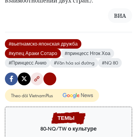
взаимоотношений двух стран./.
ВИА
#вьетнамско-японская дружба
#купец Араки Сотаро
#принцесс Нгок Хоа
#Принцесс Анио
#Văn hóa soi đường
#NQ 80
Theo dõi VietnamPlus
80-NQ/TW о культуре