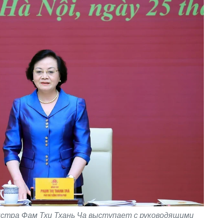
стра Фам Тхи Тхань Ча выступает с руководящими