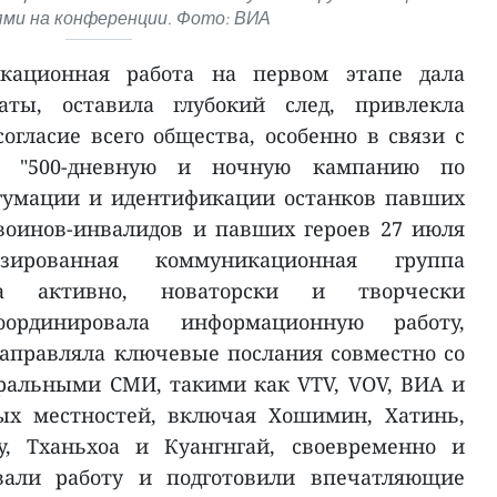
ями на конференции. Фото: ВИА
кационная работа на первом этапе дала
аты, оставила глубокий след, привлекла
огласие всего общества, особенно в связи с
ь "500-дневную и ночную кампанию по
сгумации и идентификации останков павших
воинов-инвалидов и павших героев 27 июля
зированная коммуникационная группа
та активно, новаторски и творчески
ординировала информационную работу,
аправляла ключевые послания совместно со
альными СМИ, такими как VTV, VOV, ВИА и
ных местностей, включая Хошимин, Хатинь,
у, Тханьхоа и Куангнгай, своевременно и
вали работу и подготовили впечатляющие