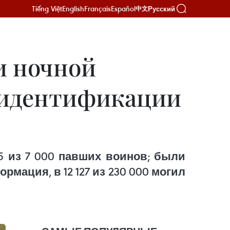
Tiếng Việt
English
Français
Español
Русский
中文
и ночной
и идентификации
5 из 7 000 павших воинов; были
мация, в 12 127 из 230 000 могил