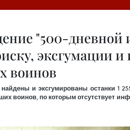
дение "500-дневной 
оиску, эксгумации 
х воинов
найдены и эксгумированы останки 1 25
х воинов, по которым отсутствует инфор