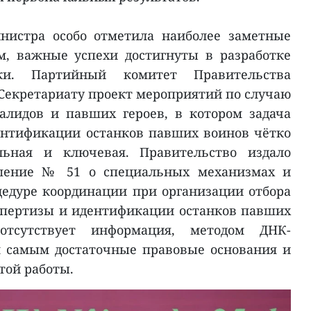
нистра особо отметила наиболее заметные
м, важные успехи достигнуты в разработке
ки. Партийный комитет Правительства
 Секретариату проект мероприятий по случаю
алидов и павших героев, в котором задача
ентификации останков павших воинов чётко
льная и ключевая. Правительство издало
ение № 51 о специальных механизмах и
цедуре координации при организации отбора
спертизы и идентификации останков павших
тсутствует информация, методом ДНК-
м самым достаточные правовые основания и
той работы.