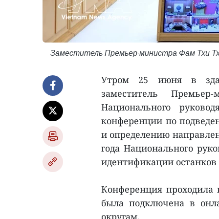
Заместитель Премьер-министра Фам Тхи Тх
Утром 25 июня в зда
заместитель Премье
Национального руковод
конференции по подведен
и определению направлен
года Национального руко
идентификации останков
Конференция проходила 
была подключена в онл
округам.