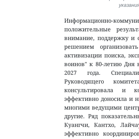
указани
Информационно-коммуни
положительные результ
внимание, поддержку и с
решением организоват
активизации поиска, эк
воинов" к 80-летию Дня 
2027 года. Специали
Руководящего комите
консультировала и ко
эффективно доносила и н
многими ведущими центр
другие. Ряд показатель
Куангчи, Кантхо, Лайча
эффективно координиро